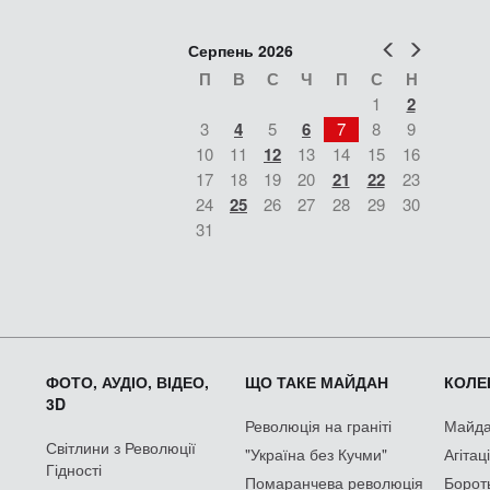
Попер
Наст
Серпень 2026
П
В
С
Ч
П
С
Н
1
2
3
4
5
6
7
8
9
10
11
12
13
14
15
16
17
18
19
20
21
22
23
24
25
26
27
28
29
30
31
ФОТО, АУДІО, ВІДЕО,
ЩО ТАКЕ МАЙДАН
КОЛЕК
3D
Революція на граніті
Майдан
Світлини з Революції
"Україна без Кучми"
Агітац
Гідності
Помаранчева революція
Борот