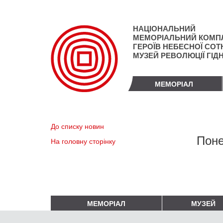
Перейти
до
основного
НАЦІОНАЛЬНИЙ
матеріалу
МЕМОРІАЛЬНИЙ КОМП
ГЕРОЇВ НЕБЕСНОЇ СОТН
МУЗЕЙ РЕВОЛЮЦІЇ ГІД
МЕМОРІАЛ
До списку новин
Поне
На головну сторінку
МЕМОРІАЛ
МУЗЕЙ