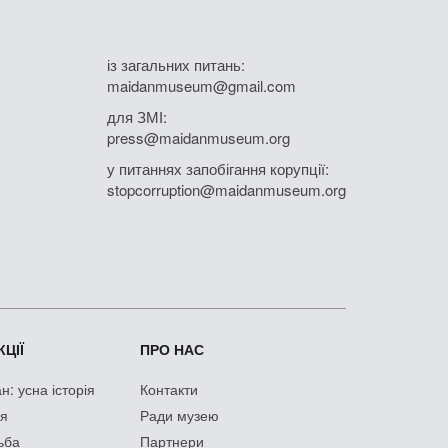
із загальних питань:
maidanmuseum@gmail.com
для ЗМІ:
press@maidanmuseum.org
у питаннях запобігання корупції:
stopcorruption@maidanmuseum.org
ЦІЇ
ПРО НАС
: усна історія
Контакти
ія
Ради музею
ьба
Партнери