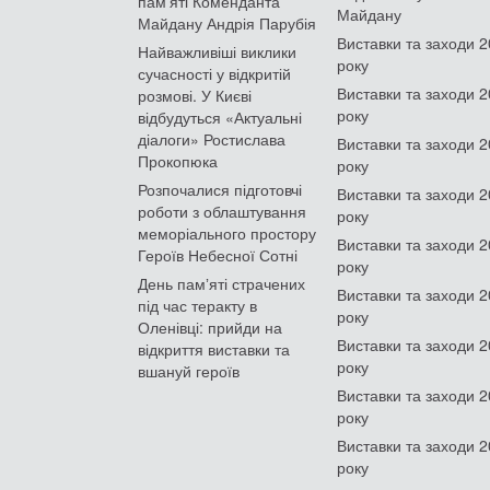
пам'яті Коменданта
Майдану
Майдану Андрія Парубія
Виставки та заходи 
Найважливіші виклики
року
сучасності у відкритій
Виставки та заходи 
розмові. У Києві
року
відбудуться «Актуальні
діалоги» Ростислава
Виставки та заходи 
Прокопюка
року
Розпочалися підготовчі
Виставки та заходи 
роботи з облаштування
року
меморіального простору
Виставки та заходи 
Героїв Небесної Сотні
року
День памʼяті страчених
Виставки та заходи 
під час теракту в
року
Оленівці: прийди на
Виставки та заходи 
відкриття виставки та
року
вшануй героїв
Виставки та заходи 
року
Виставки та заходи 
року