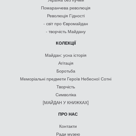
Помаранчева революція
Революція Гідності
- світ про Євромайдан
- творчість Майдану
КОЛЕКЦІЇ
Майдан: усна історія
Агітація
Боротьба
Меморіальні предмети Героїв Небесної Сотні
Творчість
Символіка
[МАЙДАН У КНИЖКАХ]
ПРО НАС
Контакти
Ради музею