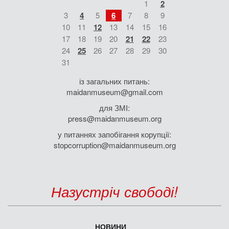
1
2
3
4
5
6
7
8
9
10
11
12
13
14
15
16
17
18
19
20
21
22
23
24
25
26
27
28
29
30
31
із загальних питань:
maidanmuseum@gmail.com
для ЗМІ:
press@maidanmuseum.org
у питаннях запобігання корупції:
stopcorruption@maidanmuseum.org
Назустріч свободі!
НОВИНИ