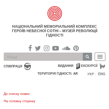
Перейти
до
основного
матеріалу
НАЦІОНАЛЬНИЙ МЕМОРІАЛЬНИЙ КОМПЛЕКС
ГЕРОЇВ НЕБЕСНОЇ СОТНІ – МУЗЕЙ РЕВОЛЮЦІЇ
ГІДНОСТІ
Пошукова
Toggl
форма
navig
Пошук
ВИДАННЯ
ЕКСКУРСІЇ
СПІВПРАЦЯ
ТЕРИТОРІЯ ГІДНОСТІ: AR
УКР
ENG
До списку новин
На головну сторінку