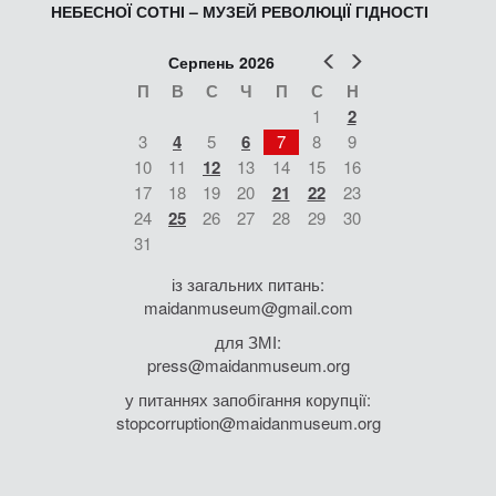
НЕБЕСНОЇ СОТНІ – МУЗЕЙ РЕВОЛЮЦІЇ ГІДНОСТІ
Попер
Наст
Серпень 2026
П
В
С
Ч
П
С
Н
1
2
3
4
5
6
7
8
9
10
11
12
13
14
15
16
17
18
19
20
21
22
23
24
25
26
27
28
29
30
31
із загальних питань:
maidanmuseum@gmail.com
для ЗМІ:
press@maidanmuseum.org
у питаннях запобігання корупції:
stopcorruption@maidanmuseum.org