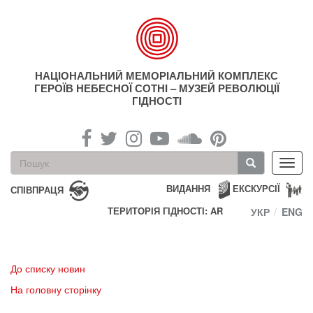
Перейти
до
основного
матеріалу
НАЦІОНАЛЬНИЙ МЕМОРІАЛЬНИЙ КОМПЛЕКС
ГЕРОЇВ НЕБЕСНОЇ СОТНІ – МУЗЕЙ РЕВОЛЮЦІЇ
ГІДНОСТІ
Пошукова
Toggl
форма
navig
Пошук
ВИДАННЯ
ЕКСКУРСІЇ
СПІВПРАЦЯ
ТЕРИТОРІЯ ГІДНОСТІ: AR
УКР
ENG
До списку новин
На головну сторінку