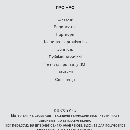
ПРО НАС
Контакти
Ради музею
Партнери
Членство в організаціях
Звітність
Публічні закупівлі
Головне про нас у ЗМІ
Вакансії
Співпраця
© & CC BY 4.0
Матеріали на цьому сайті захищені законодавством, у тому числі
законами про авторське право.
При передруку на iнтернет-сайтах обов’язкова відкрита для пошуковиків
гiперланка на maidanmuseum.org.