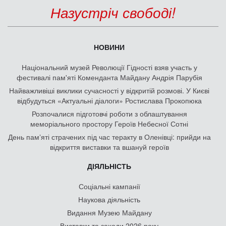
Назустріч свободі!
НОВИНИ
Національний музей Революції Гідності взяв участь у
фестивалі пам'яті Коменданта Майдану Андрія Парубія
Найважливіші виклики сучасності у відкритій розмові. У Києві
відбудуться «Актуальні діалоги» Ростислава Прокопюка
Розпочалися підготовчі роботи з облаштування
меморіального простору Героїв Небесної Сотні
День памʼяті страчених під час теракту в Оленівці: прийди на
відкриття виставки та вшануй героїв
ДІЯЛЬНІСТЬ
Соціальні кампанії
Наукова діяльність
Видання Музею Майдану
Виставки та заходи 2026 року