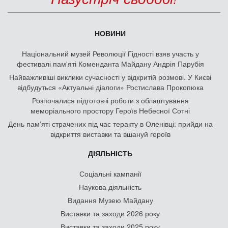
НОВИНИ
Національний музей Революції Гідності взяв участь у
фестивалі пам'яті Коменданта Майдану Андрія Парубія
Найважливіші виклики сучасності у відкритій розмові. У Києві
відбудуться «Актуальні діалоги» Ростислава Прокопюка
Розпочалися підготовчі роботи з облаштування
меморіального простору Героїв Небесної Сотні
День памʼяті страчених під час теракту в Оленівці: прийди на
відкриття виставки та вшануй героїв
ДІЯЛЬНІСТЬ
Соціальні кампанії
Наукова діяльність
Видання Музею Майдану
Виставки та заходи 2026 року
Виставки та заходи 2025 року