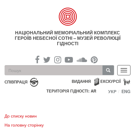
Перейти
до
основного
матеріалу
НАЦІОНАЛЬНИЙ МЕМОРІАЛЬНИЙ КОМПЛЕКС
ГЕРОЇВ НЕБЕСНОЇ СОТНІ – МУЗЕЙ РЕВОЛЮЦІЇ
ГІДНОСТІ
Пошукова
Toggl
форма
navig
Пошук
ВИДАННЯ
ЕКСКУРСІЇ
СПІВПРАЦЯ
ТЕРИТОРІЯ ГІДНОСТІ: AR
УКР
ENG
До списку новин
На головну сторінку