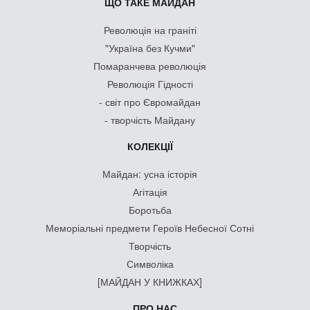
ЩО ТАКЕ МАЙДАН
Революція на граніті
"Україна без Кучми"
Помаранчева революція
Революція Гідності
- світ про Євромайдан
- творчість Майдану
КОЛЕКЦІЇ
Майдан: усна історія
Агітація
Боротьба
Меморіальні предмети Героїв Небесної Сотні
Творчість
Символіка
[МАЙДАН У КНИЖКАХ]
ПРО НАС