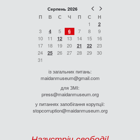
Попер
Наст
Серпень 2026
П
В
С
Ч
П
С
Н
1
2
3
4
5
6
7
8
9
10
11
12
13
14
15
16
17
18
19
20
21
22
23
24
25
26
27
28
29
30
31
із загальних питань:
maidanmuseum@gmail.com
для ЗМІ:
press@maidanmuseum.org
у питаннях запобігання корупції:
stopcorruption@maidanmuseum.org
Назустріч свободі!