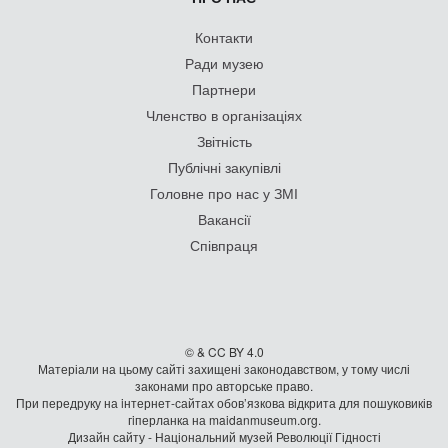
Контакти
Ради музею
Партнери
Членство в організаціях
Звітність
Публічні закупівлі
Головне про нас у ЗМІ
Вакансії
Співпраця
© & CC BY 4.0
Матеріали на цьому сайті захищені законодавством, у тому числі
законами про авторське право.
При передруку на iнтернет-сайтах обов’язкова відкрита для пошуковиків
гiперланка на maidanmuseum.org.
Дизайн сайту - Національний музей Революції Гідності