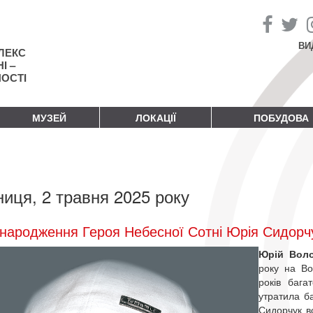
ВИ
ЛЕКС
І –
НОСТІ
МУЗЕЙ
ЛОКАЦІЇ
ПОБУДОВА
ниця, 2 травня 2025 року
народження Героя Небесної Сотні Юрія Сидорч
Юрій Вол
року на Во
років бага
утратила ба
Сидорчук в