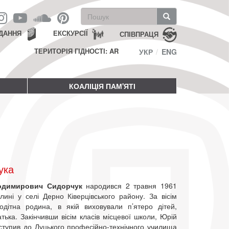
Пошукова
форма
Пошук
ДАННЯ
ЕКСКУРСІЇ
СПІВПРАЦЯ
ТЕРИТОРІЯ ГІДНОСТІ: AR
УКР
ENG
КОАЛІЦІЯ ПАМ'ЯТІ
ука
одимирович Сидорчук
народився 2 травня 1961
лині у селі Дерно Ківерцівського району. За вісім
тодітна родина, в якій виховували п’ятеро дітей,
тька. Закінчивши вісім класів місцевої школи, Юрій
ступив до Луцького професійно-технічного училища