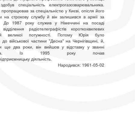
обув спеціальність електрогазозварювальника.
 пропрацював за спеціальністю у Києві, опісля його
ли на строкову службу й він залишився в армії за
м. До 1987 року служив у Німеччині на посаді
відділення радіотелеграфістів короткохвилевих
нцій великої потужності. Потому Юрія було
до військової частини "Десна" на Чернігівщині, й,
и ще два роки, він вийшов у відставку у званні
рщика. Із 1995 року почав
ідприємницьку діяльність.
Народився: 1961-05-02