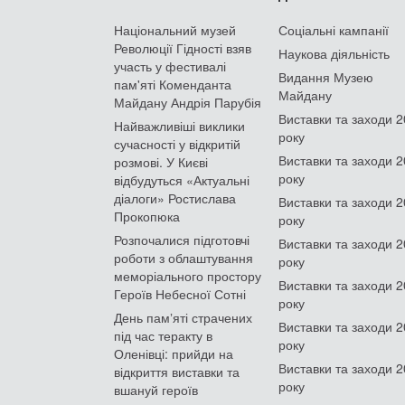
Національний музей
Соціальні кампанії
Революції Гідності взяв
Наукова діяльність
участь у фестивалі
Видання Музею
пам'яті Коменданта
Майдану
Майдану Андрія Парубія
Виставки та заходи 
Найважливіші виклики
року
сучасності у відкритій
Виставки та заходи 
розмові. У Києві
року
відбудуться «Актуальні
діалоги» Ростислава
Виставки та заходи 
Прокопюка
року
Розпочалися підготовчі
Виставки та заходи 
роботи з облаштування
року
меморіального простору
Виставки та заходи 
Героїв Небесної Сотні
року
День памʼяті страчених
Виставки та заходи 
під час теракту в
року
Оленівці: прийди на
Виставки та заходи 
відкриття виставки та
року
вшануй героїв