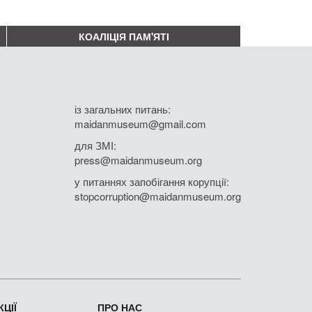
КОАЛІЦІЯ ПАМ'ЯТІ
із загальних питань:
maidanmuseum@gmail.com
для ЗМІ:
press@maidanmuseum.org
у питаннях запобігання корупції:
stopcorruption@maidanmuseum.org
ЦІЇ
ПРО НАС