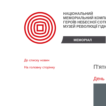
Перейти
до
основного
НАЦІОНАЛЬНИЙ
матеріалу
МЕМОРІАЛЬНИЙ КОМП
ГЕРОЇВ НЕБЕСНОЇ СОТН
МУЗЕЙ РЕВОЛЮЦІЇ ГІД
МЕМОРІАЛ
До списку новин
П'ят
На головну сторінку
День 