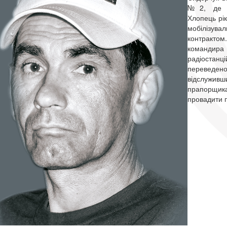
№2, де зд
Хлопець рік
мобілізува
контракто
командира 
радіоста
переведено 
відслуживш
прапо
провадити п