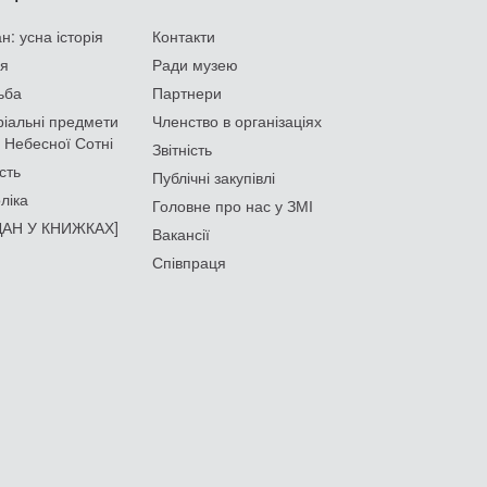
: усна історія
Контакти
ія
Ради музею
ьба
Партнери
іальні предмети
Членство в організаціях
 Небесної Сотні
Звітність
сть
Публічні закупівлі
ліка
Головне про нас у ЗМІ
АН У КНИЖКАХ]
Вакансії
Співпраця