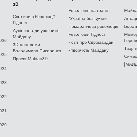
3D
Революція на граніті
Майдан
Світлини з Революції
"Україна без Кучми"
Агітац
Гідності
Помаранчева революція
Борот
Аудіоспогади учасників
Революція Гідності
Мемор
Майдану
2026
Героїв
- світ про Євромайдан
3D-панорами
Творчі
- творчість Майдану
Володимира Писаренка
2025
Симво
Проєкт Maidan3D
[МАЙД
2024
2023
2022
2021
2020