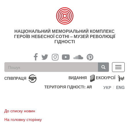
Перейти
до
основного
матеріалу
НАЦІОНАЛЬНИЙ МЕМОРІАЛЬНИЙ КОМПЛЕКС
ГЕРОЇВ НЕБЕСНОЇ СОТНІ – МУЗЕЙ РЕВОЛЮЦІЇ
ГІДНОСТІ
Пошукова
Toggl
форма
navig
Пошук
ВИДАННЯ
ЕКСКУРСІЇ
СПІВПРАЦЯ
ТЕРИТОРІЯ ГІДНОСТІ: AR
УКР
ENG
До списку новин
На головну сторінку