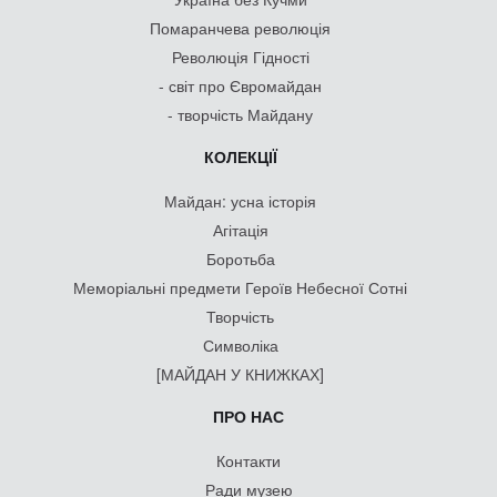
Помаранчева революція
Революція Гідності
- світ про Євромайдан
- творчість Майдану
КОЛЕКЦІЇ
Майдан: усна історія
Агітація
Боротьба
Меморіальні предмети Героїв Небесної Сотні
Творчість
Символіка
[МАЙДАН У КНИЖКАХ]
ПРО НАС
Контакти
Ради музею