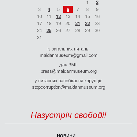
1
2
3
4
5
6
7
8
9
10
11
12
13
14
15
16
17
18
19
20
21
22
23
24
25
26
27
28
29
30
31
із загальних питань:
maidanmuseum@gmail.com
для ЗМІ:
press@maidanmuseum.org
у питаннях запобігання корупції:
stopcorruption@maidanmuseum.org
Назустріч свободі!
НОВИНИ