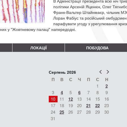
В Адміністрації президента всю ніч три
політики Арсеній Яценюк, Олег Тягнибо
Франк-Вальтер Штайнмаєр, чільник МЗС
Лоран Фабіус та російський омбудсме
парафувати угоду з урегулювання кризи. 
них у "Жовтневому палаці" напередодні.
ЛОКАЦІЇ
ПОБУДОВА
Попер
Наст
Серпень 2026
П
В
С
Ч
П
С
Н
1
2
3
4
5
6
7
8
9
10
11
12
13
14
15
16
17
18
19
20
21
22
23
24
25
26
27
28
29
30
31