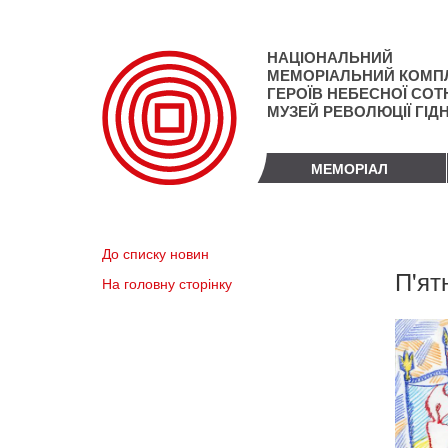
Перейти
до
основного
НАЦІОНАЛЬНИЙ
матеріалу
МЕМОРІАЛЬНИЙ КОМП
ГЕРОЇВ НЕБЕСНОЇ СОТН
МУЗЕЙ РЕВОЛЮЦІЇ ГІД
МЕМОРІАЛ
До списку новин
П'ят
На головну сторінку