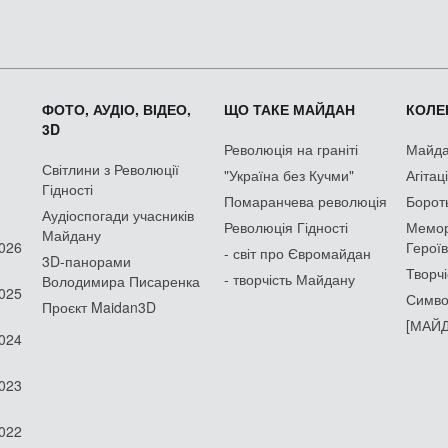
ФОТО, АУДІО, ВІДЕО,
ЩО ТАКЕ МАЙДАН
КОЛЕК
3D
Революція на граніті
Майдан
Світлини з Революції
"Україна без Кучми"
Агітац
Гідності
Помаранчева революція
Борот
Аудіоспогади учасників
Революція Гідності
Мемор
Майдану
2026
Героїв
- світ про Євромайдан
3D-панорами
Творчі
- творчість Майдану
Володимира Писаренка
2025
Симво
Проєкт Maidan3D
[МАЙД
2024
2023
2022