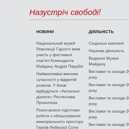
Назустріч свободі!
НОВИНИ
ДІЯЛЬНІСТЬ
Національний музей
Соціальні кампанії
Революції Гідності взяв
Наукова діяльність
участь у фестивалі
Видання Музею
пам'яті Коменданта
Майдану
Майдану Андрія Парубія
Виставки та заходи 
Найважливіші виклики
року
сучасності у відкритій
Виставки та заходи 
розмові. У Києві
року
відбудуться «Актуальні
діалоги» Ростислава
Виставки та заходи 
Прокопюка
року
Розпочалися підготовчі
Виставки та заходи 
роботи з облаштування
року
меморіального простору
Виставки та заходи 
Героїв Небесної Сотні