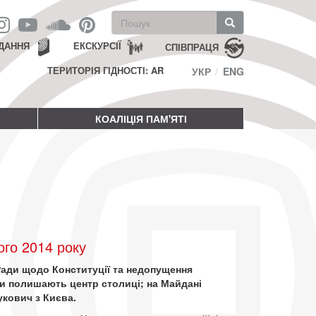
Пошукова
форма
Пошук
ДАННЯ
ЕКСКУРСІЇ
СПІВПРАЦЯ
ТЕРИТОРІЯ ГІДНОСТІ: AR
УКР
ENG
КОАЛІЦІЯ ПАМ'ЯТІ
го 2014 року
Ради щодо Конституції та недопущення
ки полишають центр столиці; на Майдані
укович з Києва.