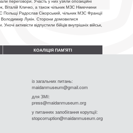
вали переговори. Участь у них узяли опозиційні
к, Віталій Кличко, а також чільник МЗС Німеччини
 Польщі Радослав Сікорський, чільник МЗС Франції
н Володимир Лукін. Сторони домовилися
Уночі активісти відпустили бійців внутрішніх військ,
КОАЛІЦІЯ ПАМ'ЯТІ
із загальних питань:
maidanmuseum@gmail.com
для ЗМІ:
press@maidanmuseum.org
у питаннях запобігання корупції:
stopcorruption@maidanmuseum.org