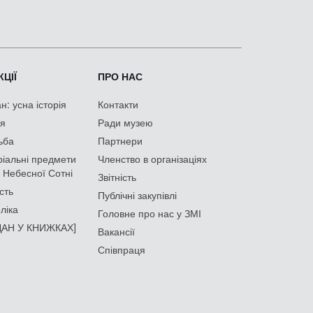
ЦІЇ
ПРО НАС
: усна історія
Контакти
ія
Ради музею
ьба
Партнери
іальні предмети
Членство в організаціях
 Небесної Сотні
Звітність
сть
Публічні закупівлі
ліка
Головне про нас у ЗМІ
АН У КНИЖКАХ]
Вакансії
Співпраця