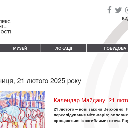
ВИ
ЛЕКС
І –
НОСТІ
МУЗЕЙ
ЛОКАЦІЇ
ПОБУДОВА
ниця, 21 лютого 2025 року
Календар Майдану. 21 люто
21 лютого – нові закони Верховної 
переслідування мітингарів; силови
прощаються із загиблими; втеча Ян