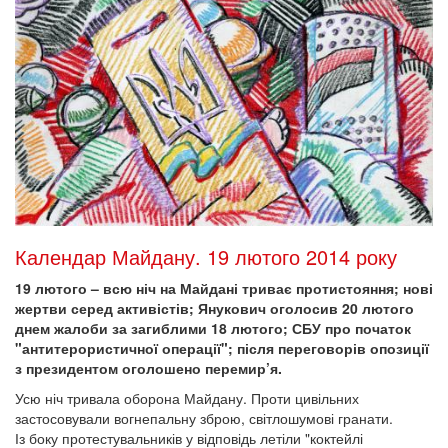
Календар Майдану. 19 лютого 2014 року
19 лютого – всю ніч на Майдані триває протистояння; нові
жертви серед активістів; Янукович оголосив 20 лютого
днем жалоби за загиблими 18 лютого; СБУ про початок
"антитерористичної операції"; після переговорів опозиції
з президентом оголошено перемир’я.
Усю ніч тривала оборона Майдану. Проти цивільних
застосовували вогнепальну зброю, світлошумові гранати.
Із боку протестувальників у відповідь летіли "коктейлі