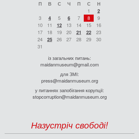
П
В
С
Ч
П
С
Н
1
2
3
4
5
6
7
8
9
10
11
12
13
14
15
16
17
18
19
20
21
22
23
24
25
26
27
28
29
30
31
із загальних питань:
maidanmuseum@gmail.com
для ЗМІ:
press@maidanmuseum.org
у питаннях запобігання корупції:
stopcorruption@maidanmuseum.org
Назустріч свободі!