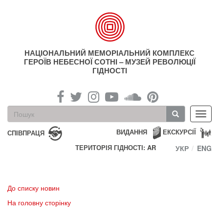
Перейти
до
основного
матеріалу
НАЦІОНАЛЬНИЙ МЕМОРІАЛЬНИЙ КОМПЛЕКС
ГЕРОЇВ НЕБЕСНОЇ СОТНІ – МУЗЕЙ РЕВОЛЮЦІЇ
ГІДНОСТІ
Пошукова
Toggl
форма
navig
Пошук
ВИДАННЯ
ЕКСКУРСІЇ
СПІВПРАЦЯ
ТЕРИТОРІЯ ГІДНОСТІ: AR
УКР
ENG
До списку новин
На головну сторінку