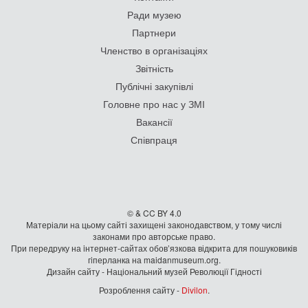
Ради музею
Партнери
Членство в організаціях
Звітність
Публічні закупівлі
Головне про нас у ЗМІ
Вакансії
Співпраця
© & CC BY 4.0
Матеріали на цьому сайті захищені законодавством, у тому числі
законами про авторське право.
При передруку на iнтернет-сайтах обов’язкова відкрита для пошуковиків
гiперланка на maidanmuseum.org.
Дизайн сайту - Національний музей Революції Гідності
Розроблення сайту -
Divilon
.