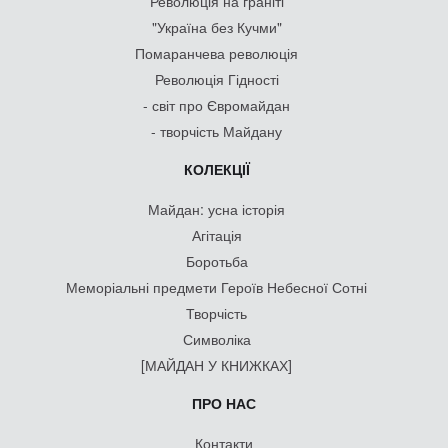
Революція на граніті
"Україна без Кучми"
Помаранчева революція
Революція Гідності
- світ про Євромайдан
- творчість Майдану
КОЛЕКЦІЇ
Майдан: усна історія
Агітація
Боротьба
Меморіальні предмети Героїв Небесної Сотні
Творчість
Символіка
[МАЙДАН У КНИЖКАХ]
ПРО НАС
Контакти