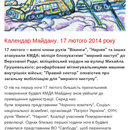
Календар Майдану. 17 лютого 2014 року
17 лютого – вночі члени рухів "Вікинги", "Нарнія" та інших
атакували КМДА; міліція блокуватиме "мирний наступ" до
Верховної Ради; міліцейський кордон на вулиці Михайла
Грушевського; розфарбовані мітингувальницями машини
внутрішніх військ; "Правий сектор" оповістив про
загальну мобілізацію для "мирного наступу".
О пів на першу ночі 17 лютого більшість прихильників
повернення будівлі КМДА Майдану знов увійшли до
приміщення адміністрації. Серед них
були зокрема представники "Чорного комітету", Соціал-
національної асамблеї, організацій "Патріот України", ОУН,
рухів "Вікінги", "Нарнія", Коаліції учасників Помаранчевої
революції. Однак близько першої години ночі в будівлі
з'явилися представники ВО "Свобода", щоб переконати