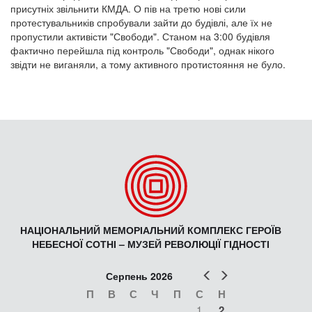
присутніх звільнити КМДА. О пів на третю нові сили
протестувальників спробували зайти до будівлі, але їх не
пропустили активісти "Свободи". Станом на 3:00 будівля
фактично перейшла під контроль "Свободи", однак нікого
звідти не виганяли, а тому активного протистояння не було.
НАЦІОНАЛЬНИЙ МЕМОРІАЛЬНИЙ КОМПЛЕКС ГЕРОЇВ
НЕБЕСНОЇ СОТНІ – МУЗЕЙ РЕВОЛЮЦІЇ ГІДНОСТІ
Попер
Наст
Серпень 2026
П
В
С
Ч
П
С
Н
1
2