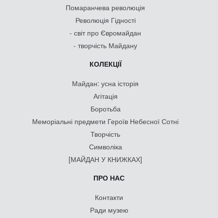
Помаранчева революція
Революція Гідності
- світ про Євромайдан
- творчість Майдану
КОЛЕКЦІЇ
Майдан: усна історія
Агітація
Боротьба
Меморіальні предмети Героїв Небесної Сотні
Творчість
Символіка
[МАЙДАН У КНИЖКАХ]
ПРО НАС
Контакти
Ради музею