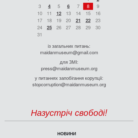
3
4
5
6
7
8
9
10
11
12
13
14
15
16
17
18
19
20
21
22
23
24
25
26
27
28
29
30
31
із загальних питань:
maidanmuseum@gmail.com
для ЗМІ:
press@maidanmuseum.org
у питаннях запобігання корупції:
stopcorruption@maidanmuseum.org
Назустріч свободі!
НОВИНИ