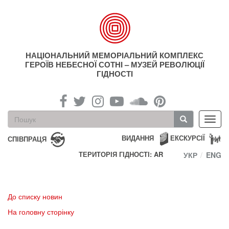
Перейти
до
основного
матеріалу
НАЦІОНАЛЬНИЙ МЕМОРІАЛЬНИЙ КОМПЛЕКС
ГЕРОЇВ НЕБЕСНОЇ СОТНІ – МУЗЕЙ РЕВОЛЮЦІЇ
ГІДНОСТІ
Пошукова
Toggl
форма
navig
Пошук
ВИДАННЯ
ЕКСКУРСІЇ
СПІВПРАЦЯ
ТЕРИТОРІЯ ГІДНОСТІ: AR
УКР
ENG
До списку новин
На головну сторінку