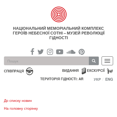
Перейти
до
основного
матеріалу
НАЦІОНАЛЬНИЙ МЕМОРІАЛЬНИЙ КОМПЛЕКС
ГЕРОЇВ НЕБЕСНОЇ СОТНІ – МУЗЕЙ РЕВОЛЮЦІЇ
ГІДНОСТІ
Пошукова
Toggl
форма
navig
Пошук
ВИДАННЯ
ЕКСКУРСІЇ
СПІВПРАЦЯ
ТЕРИТОРІЯ ГІДНОСТІ: AR
УКР
ENG
До списку новин
На головну сторінку