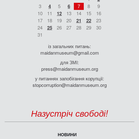
3
4
5
6
7
8
9
10
11
12
13
14
15
16
17
18
19
20
21
22
23
24
25
26
27
28
29
30
31
із загальних питань:
maidanmuseum@gmail.com
для ЗМІ:
press@maidanmuseum.org
у питаннях запобігання корупції:
stopcorruption@maidanmuseum.org
Назустріч свободі!
НОВИНИ