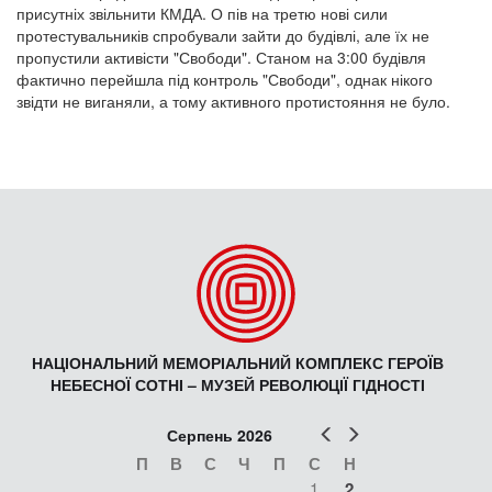
присутніх звільнити КМДА. О пів на третю нові сили
протестувальників спробували зайти до будівлі, але їх не
пропустили активісти "Свободи". Станом на 3:00 будівля
фактично перейшла під контроль "Свободи", однак нікого
звідти не виганяли, а тому активного протистояння не було.
НАЦІОНАЛЬНИЙ МЕМОРІАЛЬНИЙ КОМПЛЕКС ГЕРОЇВ
НЕБЕСНОЇ СОТНІ – МУЗЕЙ РЕВОЛЮЦІЇ ГІДНОСТІ
Попер
Наст
Серпень 2026
П
В
С
Ч
П
С
Н
1
2