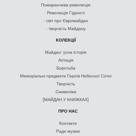
Помаранчева революція
Революція Гідності
- світ про Євромайдан
- творчість Майдану
КОЛЕКЦІЇ
Майдан: усна історія
Агітація
Боротьба
Меморіальні предмети Героїв Небесної Сотні
Творчість
Символіка
[МАЙДАН У КНИЖКАХ]
ПРО НАС
Контакти
Ради музею