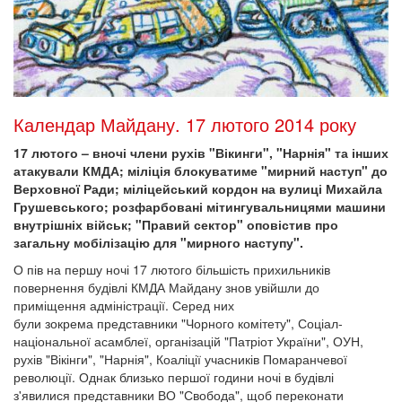
Календар Майдану. 17 лютого 2014 року
17 лютого – вночі члени рухів "Вікинги", "Нарнія" та інших
атакували КМДА; міліція блокуватиме "мирний наступ" до
Верховної Ради; міліцейський кордон на вулиці Михайла
Грушевського; розфарбовані мітингувальницями машини
внутрішніх військ; "Правий сектор" оповістив про
загальну мобілізацію для "мирного наступу".
О пів на першу ночі 17 лютого більшість прихильників
повернення будівлі КМДА Майдану знов увійшли до
приміщення адміністрації. Серед них
були зокрема представники "Чорного комітету", Соціал-
національної асамблеї, організацій "Патріот України", ОУН,
рухів "Вікінги", "Нарнія", Коаліції учасників Помаранчевої
революції. Однак близько першої години ночі в будівлі
з'явилися представники ВО "Свобода", щоб переконати