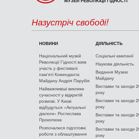
МУЗЕЙ РЕВОЛЮЦІЇ ГІДНОСТІ
Назустріч свободі!
НОВИНИ
ДІЯЛЬНІСТЬ
Національний музей
Соціальні кампанії
Революції Гідності взяв
Наукова діяльність
участь у фестивалі
Видання Музею
пам'яті Коменданта
Майдану
Майдану Андрія Парубія
Виставки та заходи 
Найважливіші виклики
року
сучасності у відкритій
Виставки та заходи 
розмові. У Києві
року
відбудуться «Актуальні
діалоги» Ростислава
Виставки та заходи 
Прокопюка
року
Розпочалися підготовчі
Виставки та заходи 
роботи з облаштування
року