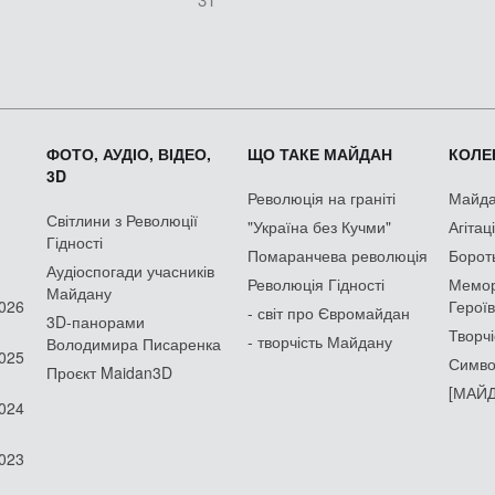
ФОТО, АУДІО, ВІДЕО,
ЩО ТАКЕ МАЙДАН
КОЛЕК
3D
Революція на граніті
Майдан
Світлини з Революції
"Україна без Кучми"
Агітац
Гідності
Помаранчева революція
Борот
Аудіоспогади учасників
Революція Гідності
Мемор
Майдану
2026
Героїв
- світ про Євромайдан
3D-панорами
Творчі
- творчість Майдану
Володимира Писаренка
2025
Симво
Проєкт Maidan3D
[МАЙД
2024
2023