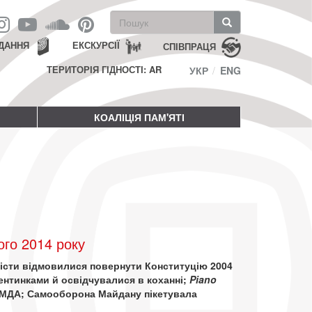
Пошукова
форма
Пошук
ДАННЯ
ЕКСКУРСІЇ
СПІВПРАЦЯ
ТЕРИТОРІЯ ГІДНОСТІ: AR
УКР
ENG
КОАЛІЦІЯ ПАМ'ЯТІ
го 2014 року
уністи відмовилися повернути Конституцію 2004
ентинками й освідчувалися в коханні;
Piano
 КМДА; Самооборона Майдану пікетувала