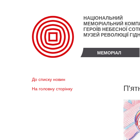
Перейти
до
основного
НАЦІОНАЛЬНИЙ
матеріалу
МЕМОРІАЛЬНИЙ КОМП
ГЕРОЇВ НЕБЕСНОЇ СОТН
МУЗЕЙ РЕВОЛЮЦІЇ ГІД
МЕМОРІАЛ
До списку новин
П'ят
На головну сторінку