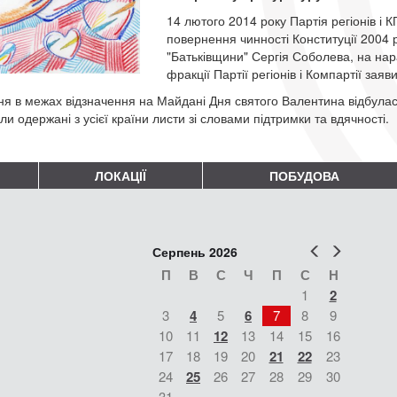
14 лютого 2014 року Партія регіонів і
повернення чинності Конституції 2004 
"Батьківщини" Сергія Соболева, на нар
фракції Партії регіонів і Компартії зая
ня в межах відзначення на Майдані Дня святого Валентина відбулас
ли одержані з усієї країни листи зі словами підтримки та вдячності.
ЛОКАЦІЇ
ПОБУДОВА
Попер
Наст
Серпень 2026
П
В
С
Ч
П
С
Н
1
2
3
4
5
6
7
8
9
10
11
12
13
14
15
16
17
18
19
20
21
22
23
24
25
26
27
28
29
30
31