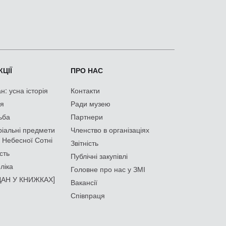
ЦІЇ
ПРО НАС
: усна історія
Контакти
ія
Ради музею
ьба
Партнери
іальні предмети
Членство в організаціях
 Небесної Сотні
Звітність
сть
Публічні закупівлі
ліка
Головне про нас у ЗМІ
АН У КНИЖКАХ]
Вакансії
Співпраця