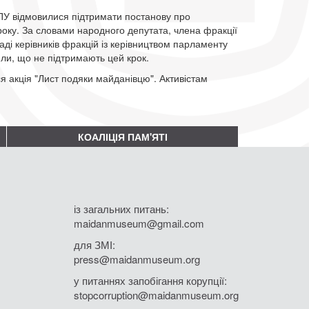
 КПУ відмовилися підтримати постанову про
року. За словами народного депутата, члена фракції
аді керівників фракцій із керівництвом парламенту
вили, що не підтримають цей крок.
я акція "Лист подяки майданівцю". Активістам
КОАЛІЦІЯ ПАМ'ЯТІ
із загальних питань:
maidanmuseum@gmail.com
для ЗМІ:
press@maidanmuseum.org
у питаннях запобігання корупції:
stopcorruption@maidanmuseum.org