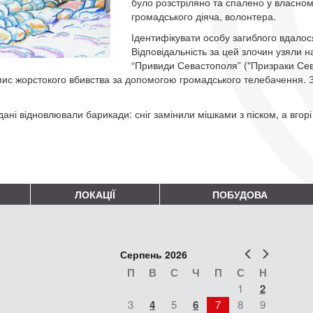
було розстріляно та спалено у власном
громадського діяча, волонтера.
Ідентифікувати особу загиблого вдало
Відповідальність за цей злочин узяли 
“Привиди Севастополя” ("Призраки Сев
пис жорстокого вбивства за допомогою громадського телебачення. 
.
ані відновлювали барикади: сніг замінили мішками з піском, а вгор
.
ЛОКАЦІЇ
ПОБУДОВА
Попер
Наст
Серпень 2026
П
В
С
Ч
П
С
Н
1
2
3
4
5
6
7
8
9