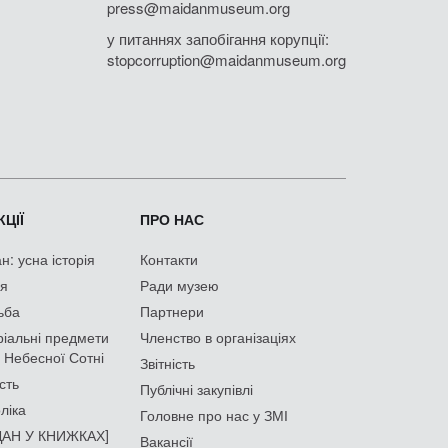
press@maidanmuseum.org
у питаннях запобігання корупції:
stopcorruption@maidanmuseum.org
ЦІЇ
ПРО НАС
: усна історія
Контакти
ія
Ради музею
ьба
Партнери
іальні предмети
Членство в організаціях
 Небесної Сотні
Звітність
сть
Публічні закупівлі
ліка
Головне про нас у ЗМІ
АН У КНИЖКАХ]
Вакансії