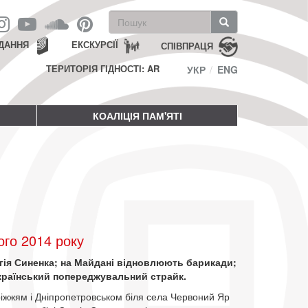
Пошукова
форма
Пошук
ДАННЯ
ЕКСКУРСІЇ
СПІВПРАЦЯ
ТЕРИТОРІЯ ГІДНОСТІ: AR
УКР
ENG
КОАЛІЦІЯ ПАМ'ЯТІ
го 2014 року
гія Синенка; на Майдані відновлюють барикади;
країнський попереджувальний страйк.
ріжжям і Дніпропетровськом біля села Червоний Яр