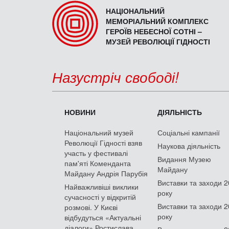
НАЦІОНАЛЬНИЙ
МЕМОРІАЛЬНИЙ КОМПЛЕКС
ГЕРОЇВ НЕБЕСНОЇ СОТНІ –
МУЗЕЙ РЕВОЛЮЦІЇ ГІДНОСТІ
Назустріч свободі!
НОВИНИ
ДІЯЛЬНІСТЬ
Національний музей
Соціальні кампанії
Революції Гідності взяв
Наукова діяльність
участь у фестивалі
Видання Музею
пам'яті Коменданта
Майдану
Майдану Андрія Парубія
Виставки та заходи 
Найважливіші виклики
року
сучасності у відкритій
Виставки та заходи 
розмові. У Києві
року
відбудуться «Актуальні
діалоги» Ростислава