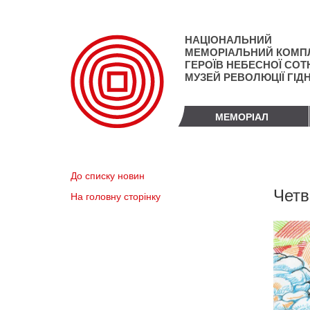
Перейти
до
основного
НАЦІОНАЛЬНИЙ
матеріалу
МЕМОРІАЛЬНИЙ КОМП
ГЕРОЇВ НЕБЕСНОЇ СОТН
МУЗЕЙ РЕВОЛЮЦІЇ ГІД
МЕМОРІАЛ
До списку новин
Четв
На головну сторінку