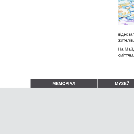
відеоза
жителів
На Майд
сміттям
МЕМОРІАЛ
МУЗЕЙ