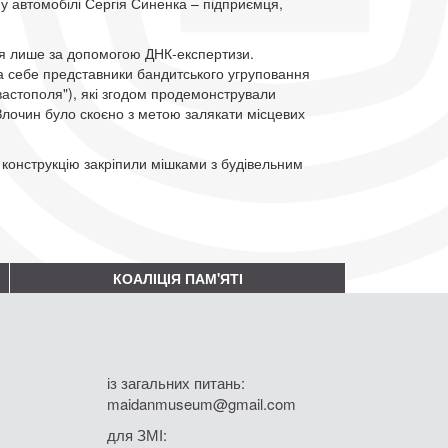
у автомобілі Сергія Синенка – підприємця,
ся лише за допомогою ДНК-експертизи.
на себе представники бандитського угруповання
астополя"), які згодом продемонстрували
Злочин було скоєно з метою залякати місцевих
і конструкцію закріпили мішками з будівельним
КОАЛІЦІЯ ПАМ'ЯТІ
із загальних питань:
maidanmuseum@gmail.com
для ЗМІ: