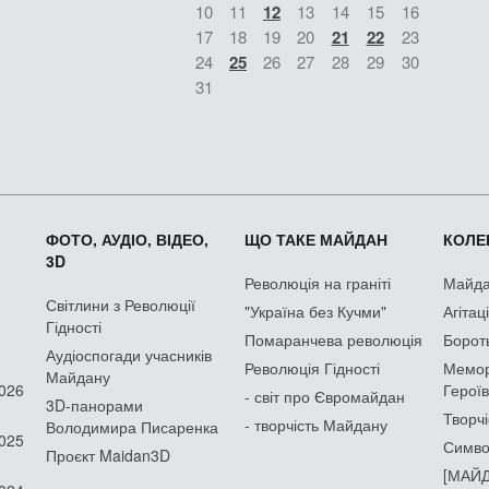
10
11
12
13
14
15
16
17
18
19
20
21
22
23
24
25
26
27
28
29
30
31
ФОТО, АУДІО, ВІДЕО,
ЩО ТАКЕ МАЙДАН
КОЛЕК
3D
Революція на граніті
Майдан
Світлини з Революції
"Україна без Кучми"
Агітац
Гідності
Помаранчева революція
Борот
Аудіоспогади учасників
Революція Гідності
Мемор
Майдану
2026
Героїв
- світ про Євромайдан
3D-панорами
Творчі
- творчість Майдану
Володимира Писаренка
2025
Симво
Проєкт Maidan3D
[МАЙД