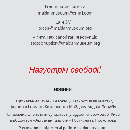
із загальних питань:
maidanmuseum@gmail.com
для ЗМІ:
press@maidanmuseum.org
у питаннях запобігання корупції:
stopcorruption@maidanmuseum.org
Назустріч свободі!
НОВИНИ
Національний музей Революції Гідності взяв участь у
фестивалі пам'яті Коменданта Майдану Андрія Парубія
Найважливіші виклики сучасності у відкритій розмові. У Києві
відбудуться «Актуальні діалоги» Ростислава Прокопюка
Розпочалися підготовчі роботи з облаштування