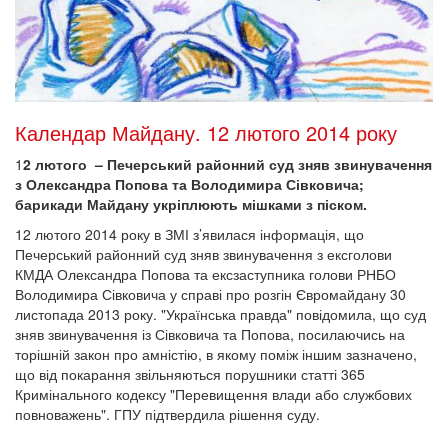
Календар Майдану. 12 лютого 2014 року
1
2 лютого – Печерський районний суд зняв звинувачення
з Олександра Попова та Володимира Сівковича;
барикади Майдану укріплюють мішками з піском.
12 лютого 2014 року в ЗМІ з’явилася інформація, що
Печерський районний суд зняв звинувачення з ексголови
КМДА Олександра Попова та ексзаступника голови РНБО
Володимира Сівковича у справі про розгін Євромайдану 30
листопада 2013 року. "Українська правда" повідомила, що суд
зняв звинувачення із Сівковича та Попова, посилаючись на
торішній закон про амністію, в якому поміж іншим зазначено,
що від покарання звільняються порушники статті 365
Кримінального кодексу "Перевищення влади або службових
повноважень". ГПУ підтвердила рішення суду.