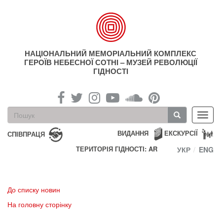
Перейти
до
основного
матеріалу
НАЦІОНАЛЬНИЙ МЕМОРІАЛЬНИЙ КОМПЛЕКС
ГЕРОЇВ НЕБЕСНОЇ СОТНІ – МУЗЕЙ РЕВОЛЮЦІЇ
ГІДНОСТІ
Пошукова
Toggl
форма
navig
Пошук
ВИДАННЯ
ЕКСКУРСІЇ
СПІВПРАЦЯ
ТЕРИТОРІЯ ГІДНОСТІ: AR
УКР
ENG
До списку новин
На головну сторінку