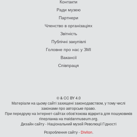
Контакти
Ради музею
Партнери
Членство в організаціях
Звітність
Публічні закупівлі
Головне про нас у ЗМІ
Вакансії
Співпраця
© & CC BY 4.0
Матеріали на цьому сайті захищені законодавством, у тому числі
законами про авторське право.
При передруку на iнтернет-сайтах обов’язкова відкрита для пошуковиків
гiперланка на maidanmuseum.org.
Дизайн сайту - Національний музей Революції Гідності
Розроблення сайту -
Divilon
.