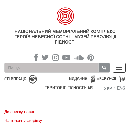
Перейти
до
основного
матеріалу
НАЦІОНАЛЬНИЙ МЕМОРІАЛЬНИЙ КОМПЛЕКС
ГЕРОЇВ НЕБЕСНОЇ СОТНІ – МУЗЕЙ РЕВОЛЮЦІЇ
ГІДНОСТІ
Пошукова
Toggl
форма
navig
Пошук
ВИДАННЯ
ЕКСКУРСІЇ
СПІВПРАЦЯ
ТЕРИТОРІЯ ГІДНОСТІ: AR
УКР
ENG
До списку новин
На головну сторінку