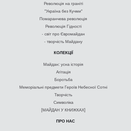
Революція на граніті
"Україна без Кучми"
Помаранчева революція
Революція Гідності
- світ про Євромайдан
- творчість Майдану
КОЛЕКЦІЇ
Майдан: усна історія
Агітація
Боротьба
Меморіальні предмети Героїв Небесної Сотні
Творчість
Символіка
[МАЙДАН У КНИЖКАХ]
ПРО НАС