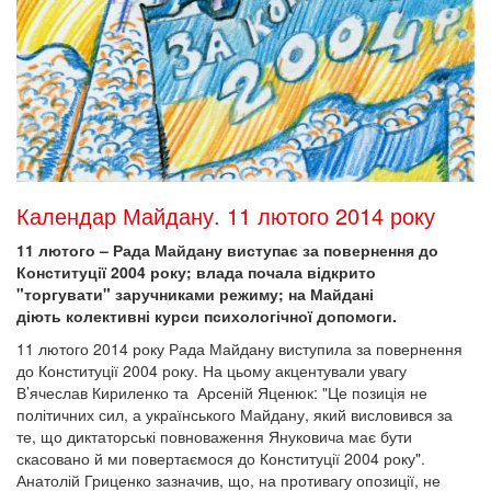
Календар Майдану. 11 лютого 2014 року
11 лютого – Рада Майдану виступає за повернення до
Конституції 2004 року; влада почала відкрито
"торгувати" заручниками режиму; на Майдані
діють колективні курси психологічної допомоги.
11 лютого 2014 року Рада Майдану виступила за повернення
до Конституції 2004 року. На цьому акцентували увагу
В’ячеслав Кириленко та Арсеній Яценюк: "Це позиція не
політичних сил, а українського Майдану, який висловився за
те, що диктаторські повноваження Януковича має бути
скасовано й ми повертаємося до Конституції 2004 року".
Анатолій Гриценко зазначив, що, на противагу опозиції, не