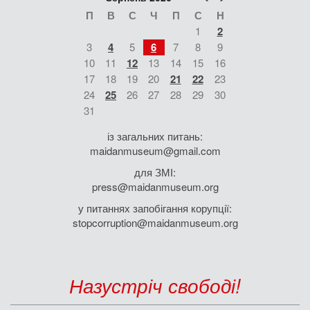
П
В
С
Ч
П
С
Н
1
2
3
4
5
6
7
8
9
10
11
12
13
14
15
16
17
18
19
20
21
22
23
24
25
26
27
28
29
30
31
із загальних питань:
maidanmuseum@gmail.com
для ЗМІ:
press@maidanmuseum.org
у питаннях запобігання корупції:
stopcorruption@maidanmuseum.org
Назустріч свободі!