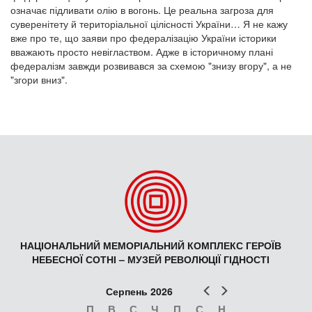
означає підливати олію в вогонь. Це реальна загроза для
суверенітету й територіальної цілісності України… Я не кажу
вже про те, що заяви про федералізацію України історики
вважають просто невіглаством. Адже в історичному плані
федералізм завжди розвивався за схемою "знизу вгору", а не
"згори вниз".
НАЦІОНАЛЬНИЙ МЕМОРІАЛЬНИЙ КОМПЛЕКС ГЕРОЇВ
НЕБЕСНОЇ СОТНІ – МУЗЕЙ РЕВОЛЮЦІЇ ГІДНОСТІ
Попер
Наст
Серпень 2026
П
В
С
Ч
П
С
Н