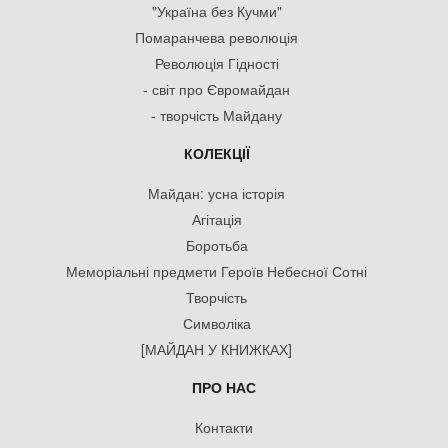
"Україна без Кучми"
Помаранчева революція
Революція Гідності
- світ про Євромайдан
- творчість Майдану
КОЛЕКЦІЇ
Майдан: усна історія
Агітація
Боротьба
Меморіальні предмети Героїв Небесної Сотні
Творчість
Символіка
[МАЙДАН У КНИЖКАХ]
ПРО НАС
Контакти