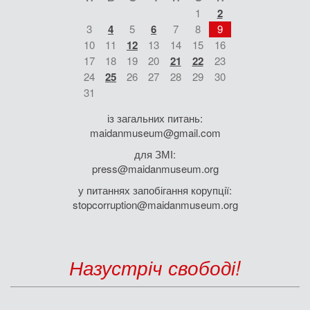
1
2
3
4
5
6
7
8
9
10
11
12
13
14
15
16
17
18
19
20
21
22
23
24
25
26
27
28
29
30
31
із загальних питань:
maidanmuseum@gmail.com
для ЗМІ:
press@maidanmuseum.org
у питаннях запобігання корупції:
stopcorruption@maidanmuseum.org
Назустріч свободі!