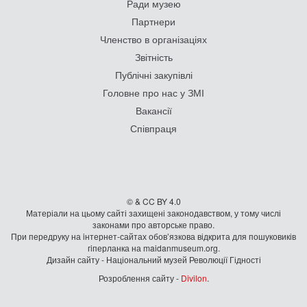
Ради музею
Партнери
Членство в організаціях
Звітність
Публічні закупівлі
Головне про нас у ЗМІ
Вакансії
Співпраця
© & CC BY 4.0
Матеріали на цьому сайті захищені законодавством, у тому числі
законами про авторське право.
При передруку на iнтернет-сайтах обов’язкова відкрита для пошуковиків
гiперланка на maidanmuseum.org.
Дизайн сайту - Національний музей Революції Гідності
Розроблення сайту -
Divilon
.