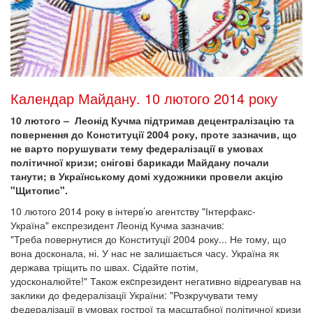
Календар Майдану. 10 лютого 2014 року
10 лютого – Леонід Кучма підтримав децентралізацію та
повернення до Конституції 2004 року, проте зазначив, що
не варто порушувати тему федералізації в умовах
політичної кризи; снігові барикади Майдану почали
танути; в Українському домі художники провели акцію
"Щитопис".
10 лютого 2014 року в інтерв’ю агентству "Інтерфакс-
Україна" експрезидент Леонід Кучма зазначив:
"Треба повернутися до Конституції 2004 року... Не тому, що
вона досконала, ні. У нас не залишається часу. Україна як
держава тріщить по швах. Сідайте потім,
удосконалюйте!" Також екcпрезидент негативно відреагував на
заклики до федералізації України: "Розкручувати тему
федералізації в умовах гострої та масштабної політичної кризи