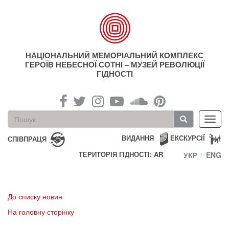
Перейти
до
основного
матеріалу
НАЦІОНАЛЬНИЙ МЕМОРІАЛЬНИЙ КОМПЛЕКС
ГЕРОЇВ НЕБЕСНОЇ СОТНІ – МУЗЕЙ РЕВОЛЮЦІЇ
ГІДНОСТІ
Пошукова
Toggl
форма
navig
Пошук
ВИДАННЯ
ЕКСКУРСІЇ
СПІВПРАЦЯ
ТЕРИТОРІЯ ГІДНОСТІ: AR
УКР
ENG
До списку новин
На головну сторінку