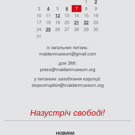
1
2
3
4
5
6
7
8
9
10
11
12
13
14
15
16
17
18
19
20
21
22
23
24
25
26
27
28
29
30
31
із загальних питань:
maidanmuseum@gmail.com
для ЗМІ:
press@maidanmuseum.org
у питаннях запобігання корупції:
stopcorruption@maidanmuseum.org
Назустріч свободі!
НОВИНИ