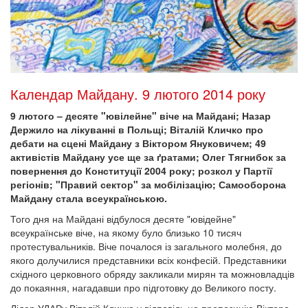
Календар Майдану. 9 лютого 2014 року
9 лютого – десяте "ювілейне" віче на Майдані; Назар
Держило на лікуванні в Польщі; Віталій Кличко про
дебати на сцені Майдану з Віктором Януковичем; 49
активістів Майдану усе ще за ґратами; Олег Тягнибок за
повернення до Конституції 2004 року; розкол у Партії
регіонів; "Правий сектор" за мобілізацію; Самооборона
Майдану стала всеукраїнською.
Того дня на Майдані відбулося десяте "ювідейне"
всеукраїнське віче, на якому було близько 10 тисяч
протестувальників. Віче почалося із загального молебня, до
якого долучилися представники всіх конфесій. Представники
східного церковного обряду закликали мирян та можновладців
до покаяння, нагадавши про підготовку до Великого посту.
Лідер УДАРу Віталій Кличко у відповідь на пропозицію Віктора