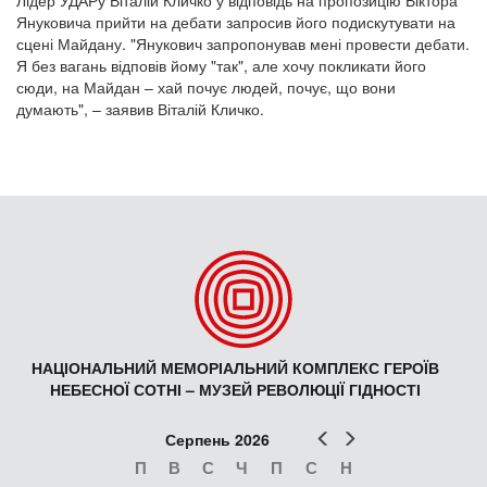
Януковича прийти на дебати запросив його подискутувати на
сцені Майдану. "Янукович запропонував мені провести дебати.
Я без вагань відповів йому "так", але хочу покликати його
сюди, на Майдан – хай почує людей, почує, що вони
думають", – заявив Віталій Кличко.
НАЦІОНАЛЬНИЙ МЕМОРІАЛЬНИЙ КОМПЛЕКС ГЕРОЇВ
НЕБЕСНОЇ СОТНІ – МУЗЕЙ РЕВОЛЮЦІЇ ГІДНОСТІ
Попер
Наст
Серпень 2026
П
В
С
Ч
П
С
Н