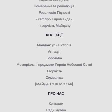
Помаранчева революція
Революція Гідності
- світ про Євромайдан
- творчість Майдану
КОЛЕКЦІЇ
Майдан: усна історія
Агітація
Боротьба
Меморіальні предмети Героїв Небесної Сотні
Творчість
Символіка
[МАЙДАН У КНИЖКАХ]
ПРО НАС
Контакти
Ради музею