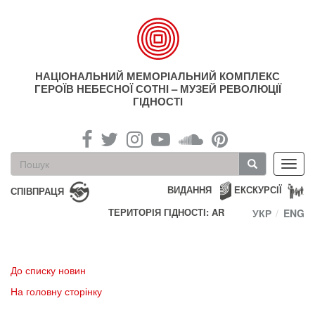
Перейти
до
основного
матеріалу
НАЦІОНАЛЬНИЙ МЕМОРІАЛЬНИЙ КОМПЛЕКС
ГЕРОЇВ НЕБЕСНОЇ СОТНІ – МУЗЕЙ РЕВОЛЮЦІЇ
ГІДНОСТІ
Пошукова
Toggl
форма
navig
Пошук
ВИДАННЯ
ЕКСКУРСІЇ
СПІВПРАЦЯ
ТЕРИТОРІЯ ГІДНОСТІ: AR
УКР
ENG
До списку новин
На головну сторінку