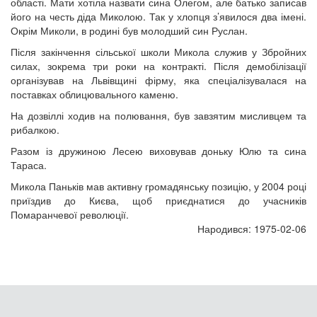
області. Мати хотіла назвати сина Олегом, але батько записав
його на честь діда Миколою. Так у хлопця з’явилося два імені.
Окрім Миколи, в родині був молодший син Руслан.
Після закінчення сільської школи Микола служив у Збройних
силах, зокрема три роки на контракті. Після демобілізації
організував на Львівщині фірму, яка спеціалізувалася на
поставках облицювального каменю.
На дозвіллі ходив на полювання, був завзятим мисливцем та
рибалкою.
Разом із дружиною Лесею виховував доньку Юлю та сина
Тараса.
Микола Паньків мав активну громадянську позицію, у 2004 році
приїздив до Києва, щоб приєднатися до учасників
Помаранчевої революції.
Народився: 1975-02-06