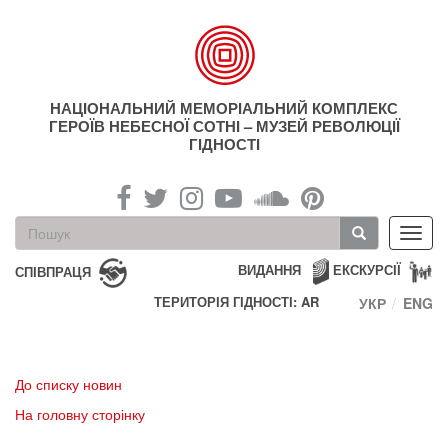
Перейти
до
основного
матеріалу
НАЦІОНАЛЬНИЙ МЕМОРІАЛЬНИЙ КОМПЛЕКС
ГЕРОЇВ НЕБЕСНОЇ СОТНІ – МУЗЕЙ РЕВОЛЮЦІЇ
ГІДНОСТІ
Пошукова
Toggl
форма
navig
Пошук
ВИДАННЯ
ЕКСКУРСІЇ
СПІВПРАЦЯ
ТЕРИТОРІЯ ГІДНОСТІ: AR
УКР
ENG
До списку новин
На головну сторінку