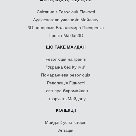
Світлини з Революції Гідності
Аудіоспогади учасників Майдану
3D-панорами Володимира Писаренка
Проєкт Maidan3D
ЩО ТАКЕ МАЙДАН
Революція на граніті
"Україна без Кучми"
Помаранчева революція
Революція Гідності
- світ про Євромайдан
- творчість Майдану
КОЛЕКЦІЇ
Майдан: усна історія
Агітація