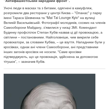
"Антифашистський народний фронт".
Уночі люди в масках та з битами, одягнені в камуфляж,
розгромили два ресторани у центрі Києва – "Опанас" у парку
імені Тараса Шевченка та "Mai Tai Lounge Kyiv" на вулиці
Великій Васильківській. Фотографії молодиків, схожих на членів
Самооборони Майдану, з’явилися у низці ЗМІ. Комендант
Будинку профспілок Степан Кубів назвав ці дії провокацією, а
світлини – постановними. Найголовніше, чим викрили себе
провокатори, за словами Кубіва, – це взуття. Нападники були у
кросівках, однак ані члени Самооборони, ані представники
інших загонів кросівок не носили. "Саме кросівки
підтверджують, що це провокація, здійснена за допомогою
тітушок”, – зазначив Кубів.