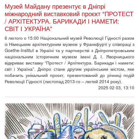
Музей Майдану презентує в Дніпрі
міжнародний виставковий проєкт “ПРОТЕСТ
/ АРХІТЕКТУРА. БАРИКАДИ І НАМЕТИ:
СВІТ І УКРАЇНА”
6 лютого о 15:00 Національний музей Революції Гідності разом
із Німецьким архітектурним музеєм у Франкфурті у співпраці з
Goethe-Institut в Україні та у партнерстві з Дніпропетровським
національним історичним музеєм імені Д. І. Яворницького
відкриває виставку “Протест / Архітектура. Барикади і намети:
світ і Україна”. Дніпро стане другим українським містом, яке
побачить унікальний проєкт, презентований до річниці подій
Революції Гідності (листопад 2013-го – лютий 2014 року).
2025 02 03, 13:10