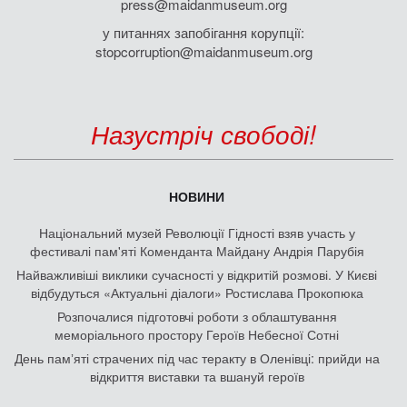
press@maidanmuseum.org
у питаннях запобігання корупції:
stopcorruption@maidanmuseum.org
Назустріч свободі!
НОВИНИ
Національний музей Революції Гідності взяв участь у
фестивалі пам'яті Коменданта Майдану Андрія Парубія
Найважливіші виклики сучасності у відкритій розмові. У Києві
відбудуться «Актуальні діалоги» Ростислава Прокопюка
Розпочалися підготовчі роботи з облаштування
меморіального простору Героїв Небесної Сотні
День памʼяті страчених під час теракту в Оленівці: прийди на
відкриття виставки та вшануй героїв