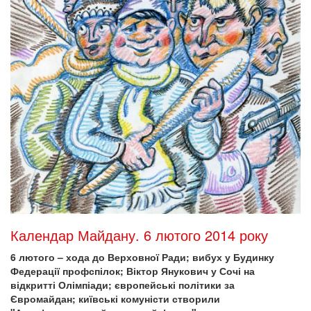
Календар Майдану. 6 лютого 2014 року
6 лютого – хода до Верховної Ради; вибух у Будинку
Федерації профспілок; Віктор Янукович у Сочі на
відкритті Олімпіади; європейські політики за
Євромайдан; київські комуністи створили