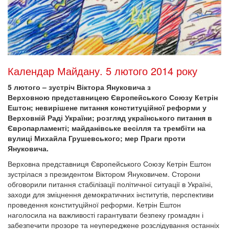
Календар Майдану. 5 лютого 2014 року
5 лютого – зустріч Віктора Януковича з
Верховною представницею Європейського Союзу Кетрін
Ештон; невирішене питання конституційної реформи у
Верховній Раді України; розгляд українського питання в
Європарламенті; майданівське весілля та трембіти на
вулиці Михайла Грушевського; мер Праги проти
Януковича.
Верховна представниця Європейського Союзу Кетрін Ештон
зустрілася з президентом Віктором Януковичем. Сторони
обговорили питання стабілізації політичної ситуації в Україні,
заходи для зміцнення демократичних інститутів, перспективи
проведення конституційної реформи. Кетрін Ештон
наголосила на важливості гарантувати безпеку громадян і
забезпечити прозоре та неупереджене розслідування останніх