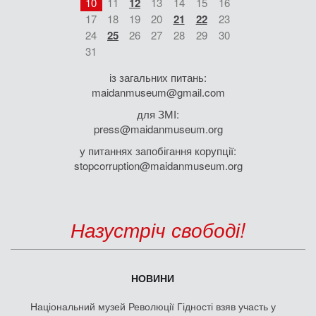
10
11
12
13
14
15
16
17
18
19
20
21
22
23
24
25
26
27
28
29
30
31
із загальних питань:
maidanmuseum@gmail.com
для ЗМІ:
press@maidanmuseum.org
у питаннях запобігання корупції:
stopcorruption@maidanmuseum.org
Назустріч свободі!
НОВИНИ
Національний музей Революції Гідності взяв участь у