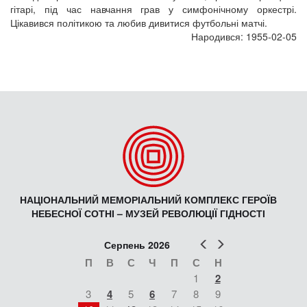
гітарі, під час навчання грав у симфонічному оркестрі.
Цікавився політикою та любив дивитися футбольні матчі.
Народився: 1955-02-05
НАЦІОНАЛЬНИЙ МЕМОРІАЛЬНИЙ КОМПЛЕКС ГЕРОЇВ
НЕБЕСНОЇ СОТНІ – МУЗЕЙ РЕВОЛЮЦІЇ ГІДНОСТІ
Попер
Наст
Серпень 2026
П
В
С
Ч
П
С
Н
1
2
3
4
5
6
7
8
9