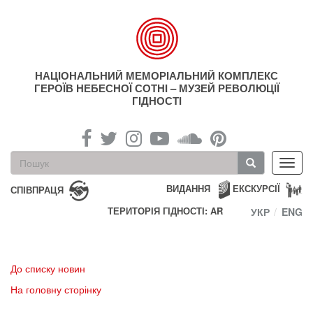
Перейти
до
основного
матеріалу
НАЦІОНАЛЬНИЙ МЕМОРІАЛЬНИЙ КОМПЛЕКС
ГЕРОЇВ НЕБЕСНОЇ СОТНІ – МУЗЕЙ РЕВОЛЮЦІЇ
ГІДНОСТІ
Пошукова
Toggl
форма
navig
Пошук
ВИДАННЯ
ЕКСКУРСІЇ
СПІВПРАЦЯ
ТЕРИТОРІЯ ГІДНОСТІ: AR
УКР
ENG
До списку новин
На головну сторінку