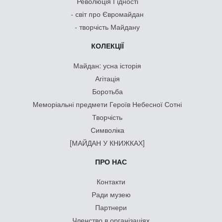
Революція Гідності
- світ про Євромайдан
- творчість Майдану
КОЛЕКЦІЇ
Майдан: усна історія
Агітація
Боротьба
Меморіальні предмети Героїв Небесної Сотні
Творчість
Символіка
[МАЙДАН У КНИЖКАХ]
ПРО НАС
Контакти
Ради музею
Партнери
Членство в організаціях