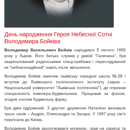
День народження Героя Небесної Сотні
Володимира Бойківа
Володимир Васильович Бойків
народився 5 лютого 1955
року у Львові. Його батько служив у дивізії "Галичина", був
заарештований радянськими спецслужбами і переслідуваний
як "неблагонадійний" навіть після звільнення.
Володимир Бойків закінчив львівську середню школу №28 і
вступив до Львівського політехнічного інституту (зараз –
Національний університет "Львівська політехніка"), де отримав
спеціальність інженера-будівельника. Працював за фахом,
згодом очолив будівельну фірму.
Був двічі одружений. З другою дружиною Наталією виховали
трьох синів – Андрія, Олександра та Захара. У 1997 році сім’я
переїхала до Києва.
Володимир Бойків захоплювався музикою, грав на скрипці та