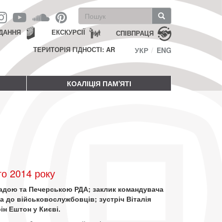
Пошукова
форма
Пошук
ДАННЯ
ЕКСКУРСІЇ
СПІВПРАЦЯ
ТЕРИТОРІЯ ГІДНОСТІ: AR
УКР
ENG
КОАЛІЦІЯ ПАМ'ЯТІ
о 2014 року
Радою та Печерською РДА; заклик командувача
а до військовослужбовців; зустріч Віталія
ін Ештон у Києві.