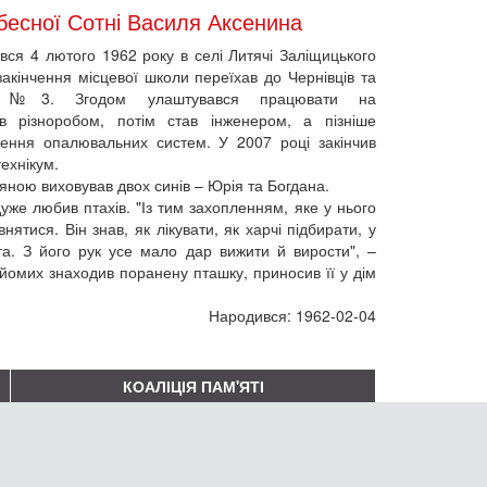
есної Сотні Василя Аксенина
ся 4 лютого 1962 року в селі Литячі Заліщицького
закінчення місцевої школи переїхав до Чернівців та
ща №3. Згодом улаштувався працювати на
ув різноробом, потім став інженером, а пізніше
лення опалювальних систем. У 2007 році закінчив
ехнікум.
яною виховував двох синів – Юрія та Богдана.
дуже любив птахів. "Із тим захопленням, яке у нього
ятися. Він знав, як лікувати, як харчі підбирати, у
та. З його рук усе мало дар вижити й вирости", –
айомих знаходив поранену пташку, приносив її у дім
Народився: 1962-02-04
КОАЛІЦІЯ ПАМ'ЯТІ