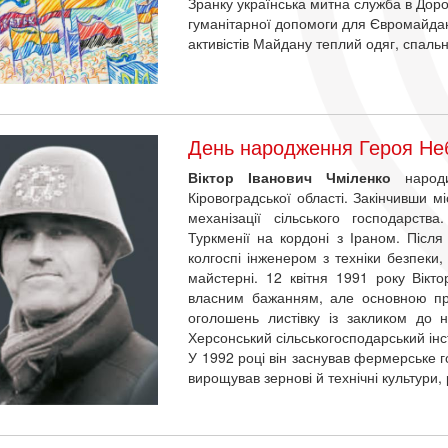
Зранку українська митна служба в Доро
гуманітарної допомоги для Євромайдан
активістів Майдану теплий одяг, спальні
День народження Героя Неб
Віктор Іванович Чміленко
народи
Кіровоградської області. Закінчивши м
механізації сільського господарств
Туркменії на кордоні з Іраном. Після
колгоспі інженером з техніки безпеки
майстерні. 12 квітня 1991 року Вікто
власним бажанням, але основною пр
оголошень листівку із закликом до н
Херсонський сільськогосподарський інст
У 1992 році він заснував фермерське го
вирощував зернові й технічні культури,