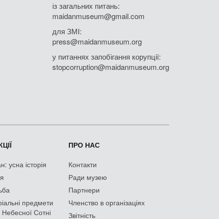
із загальних питань:
maidanmuseum@gmail.com
для ЗМІ:
press@maidanmuseum.org
у питаннях запобігання корупції:
stopcorruption@maidanmuseum.org
ЦІЇ
ПРО НАС
: усна історія
Контакти
ія
Ради музею
ьба
Партнери
іальні предмети
Членство в організаціях
 Небесної Сотні
Звітність