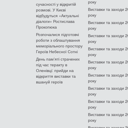
року
сучасності у відкритій
Виставки та заходи 
розмові. У Києві
року
відбудуться «Актуальні
діалоги» Ростислава
Виставки та заходи 
Прокопюка
року
Розпочалися підготовчі
Виставки та заходи 
роботи з облаштування
року
меморіального простору
Виставки та заходи 
Героїв Небесної Сотні
року
День памʼяті страчених
Виставки та заходи 
під час теракту в
року
Оленівці: прийди на
Виставки та заходи 
відкриття виставки та
року
вшануй героїв
Виставки та заходи 
року
Виставки та заходи 
року
Виставки та заходи 
року
Виставки та заходи 