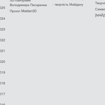
3D-панорами
Творчі
- творчість Майдану
Володимира Писаренка
2025
Симво
Проєкт Maidan3D
[МАЙД
2024
2023
2022
2021
2020
2019
2018
2017
2016