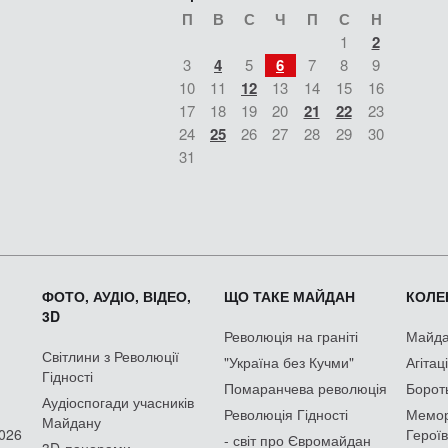
П
В
С
Ч
П
С
Н
1
2
3
4
5
6
7
8
9
10
11
12
13
14
15
16
17
18
19
20
21
22
23
24
25
26
27
28
29
30
31
ФОТО, АУДІО, ВІДЕО,
ЩО ТАКЕ МАЙДАН
КОЛЕК
3D
Революція на граніті
Майдан
Світлини з Революції
"Україна без Кучми"
Агітац
Гідності
Помаранчева революція
Борот
Аудіоспогади учасників
Революція Гідності
Мемор
Майдану
2026
Героїв
- світ про Євромайдан