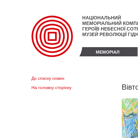
Перейти
до
основного
НАЦІОНАЛЬНИЙ
матеріалу
МЕМОРІАЛЬНИЙ КОМП
ГЕРОЇВ НЕБЕСНОЇ СОТН
МУЗЕЙ РЕВОЛЮЦІЇ ГІД
МЕМОРІАЛ
До списку новин
Вівт
На головну сторінку