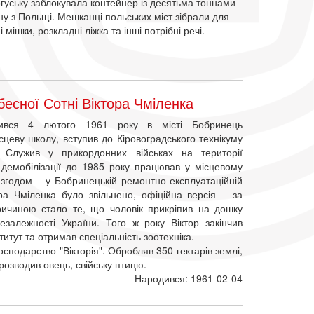
гуську заблокувала контейнер із десятьма тоннами
у з Польщі. Мешканці польських міст зібрали для
 мішки, розкладні ліжка та інші потрібні речі.
есної Сотні Віктора Чміленка
вся 4 лютого 1961 року в місті Бобринець
ісцеву школу, вступив до Кіровоградського технікуму
а. Служив у прикордонних військах на території
 демобілізації до 1985 року працював у місцевому
, згодом – у Бобринецькій ремонтно-експлуатаційній
ра Чміленка було звільнено, офіційна версія – за
ичиною стало те, що чоловік прикріпив на дошку
езалежності України. Того ж року Віктор закінчив
итут та отримав спеціальність зоотехніка.
сподарство "Вікторія". Обробляв 350 гектарів землі,
 розводив овець, свійську птицю.
Народився: 1961-02-04