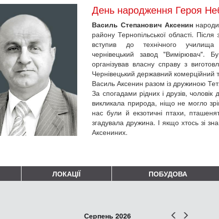
День народження Героя Неб
Василь Степанович Аксенин
народив
району Тернопільської області. Після 
вступив до технічного учили
чернівецький завод "Вимірювач". Б
організував власну справу з виготов
Чернівецький державний комерційний т
Василь Аксенин разом із дружиною Тет
За спогадами рідних і друзів, чоловік 
викликала природа, ніщо не могло зрівн
нас були й екзотичні птахи, пташеня
згадувала дружина. І якщо хтось зі зн
Аксениних.
ЛОКАЦІЇ
ПОБУДОВА
Попер
Наст
Серпень 2026