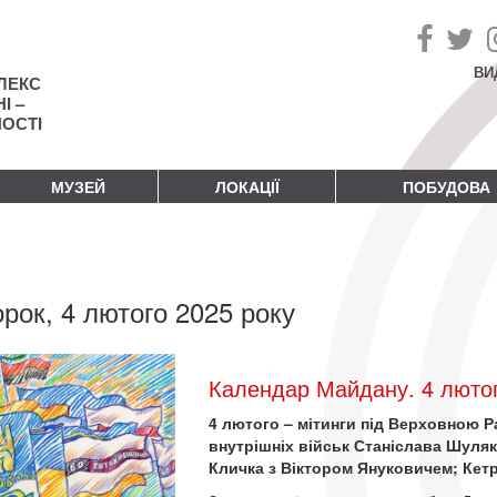
ВИ
ЛЕКС
І –
НОСТІ
МУЗЕЙ
ЛОКАЦІЇ
ПОБУДОВА
орок, 4 лютого 2025 року
Календар Майдану. 4 лютог
4 лютого – мітинги під Верховною 
внутрішніх військ Станіслава Шуляк
Кличка з Віктором Януковичем; Кетр