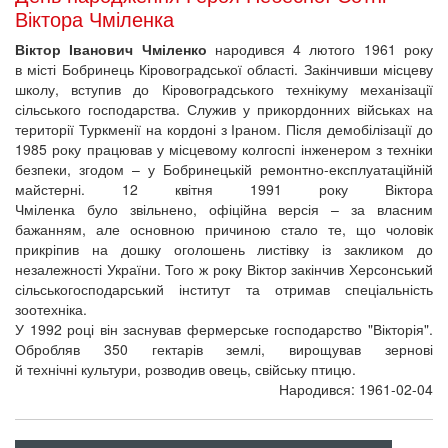
Віктора Чміленка
Віктор Іванович Чміленко
народився 4 лютого 1961 року
в місті Бобринець Кіровоградської області. Закінчивши місцеву
школу, вступив до Кіровоградського технікуму механізації
сільського господарства. Служив у прикордонних військах на
території Туркменії на кордоні з Іраном. Після демобілізації до
1985 року працював у місцевому колгоспі інженером з техніки
безпеки, згодом – у Бобринецькій ремонтно-експлуатаційній
майстерні. 12 квітня 1991 року Віктора
Чміленка було звільнено, офіційна версія – за власним
бажанням, але основною причиною стало те, що чоловік
прикріпив на дошку оголошень листівку із закликом до
незалежності України. Того ж року Віктор закінчив Херсонський
сільськогосподарський інститут та отримав спеціальність
зоотехніка.
У 1992 році він заснував фермерське господарство "Вікторія".
Обробляв 350 гектарів землі, вирощував зернові
й технічні культури, розводив овець, свійську птицю.
Народився: 1961-02-04