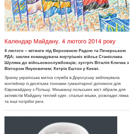
Календар Майдану. 4 лютого 2014 року
4 лютого – мітинги під Верховною Радою та Печерською
РДА; заклик командувача внутрішніх військ Станіслава
Шуляка до військовослужбовців; зустріч Віталія Кличка з
Віктором Януковичем; Кетрін Ештон у Києві.
Зранку українська митна служба в Дорогуську заблокувала
контейнер із десятьма тоннами гуманітарної допомоги для
Євромайдану з Польщі. Мешканці польських міст зібрали для
активістів Майдану теплий одяг, спальні мішки, розкладні ліжка
та інші потрібні речі.