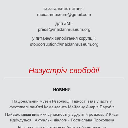
із загальних питань:
maidanmuseum@gmail.com
для ЗМІ:
press@maidanmuseum.org
у питаннях запобігання корупції:
stopcorruption@maidanmuseum.org
Назустріч свободі!
НОВИНИ
Національний музей Революції Гідності взяв участь у
фестивалі пам'яті Коменданта Майдану Андрія Парубія
Найважливіші виклики сучасності у відкритій розмові. У Києві
відбудуться «Актуальні діалоги» Ростислава Прокопюка
Розпочалися підготовчі роботи з облаштування