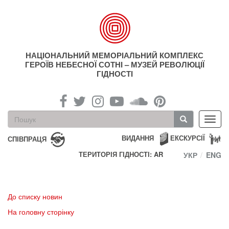
Перейти
до
основного
матеріалу
НАЦІОНАЛЬНИЙ МЕМОРІАЛЬНИЙ КОМПЛЕКС
ГЕРОЇВ НЕБЕСНОЇ СОТНІ – МУЗЕЙ РЕВОЛЮЦІЇ
ГІДНОСТІ
Пошукова
Toggl
форма
navig
Пошук
ВИДАННЯ
ЕКСКУРСІЇ
СПІВПРАЦЯ
ТЕРИТОРІЯ ГІДНОСТІ: AR
УКР
ENG
До списку новин
На головну сторінку