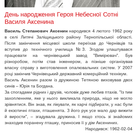
День народження Героя Небесної Сотні
Василя Аксенина
Василь Степанович Аксенин
народився 4 лютого 1962 року
в селі Литячі Заліщицького району Тернопільської області.
Після закінчення місцевої школи переїхав до Чернівців та
вступив до технічного училища №3. Згодом улаштувався
працювати на чернівецький завод "Вимірювач". Був
різноробом, потім став інженером, а пізніше організував
власну справу з виготовлення опалювальних систем. У 2007
році закінчив Чернівецький державний комерційний технікум.
Василь Аксенин разом із дружиною Тетяною виховував двох
синів – Юрія та Богдана.
За спогадами рідних і друзів, чоловік дуже любив птахів. "Із тим
захопленням, яке у нього викликала природа, ніщо не могло
зрівнятися. Він знав, як лікувати, як харчі підбирати, у нас були
й екзотичні птахи, пташенята. З його рук усе мало дар вижити
й вирости", – згадувала дружина. І якщо хтось зі знайомих
знаходив поранену пташку, приносив її у дім Аксениних.
Народився: 1962-02-04