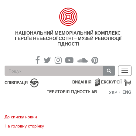
Перейти
до
основного
матеріалу
НАЦІОНАЛЬНИЙ МЕМОРІАЛЬНИЙ КОМПЛЕКС
ГЕРОЇВ НЕБЕСНОЇ СОТНІ – МУЗЕЙ РЕВОЛЮЦІЇ
ГІДНОСТІ
Пошукова
Toggl
форма
navig
Пошук
ВИДАННЯ
ЕКСКУРСІЇ
СПІВПРАЦЯ
ТЕРИТОРІЯ ГІДНОСТІ: AR
УКР
ENG
До списку новин
На головну сторінку