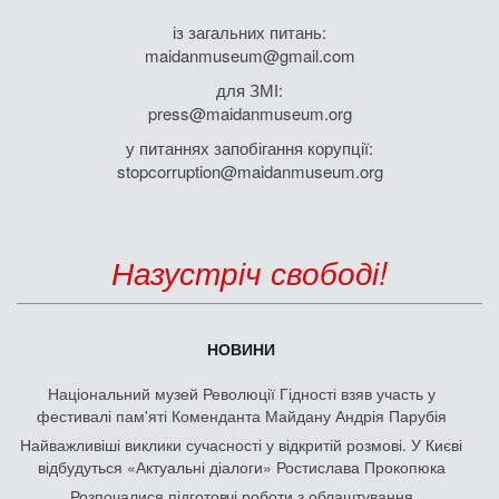
із загальних питань:
maidanmuseum@gmail.com
для ЗМІ:
press@maidanmuseum.org
у питаннях запобігання корупції:
stopcorruption@maidanmuseum.org
Назустріч свободі!
НОВИНИ
Національний музей Революції Гідності взяв участь у
фестивалі пам'яті Коменданта Майдану Андрія Парубія
Найважливіші виклики сучасності у відкритій розмові. У Києві
відбудуться «Актуальні діалоги» Ростислава Прокопюка
Розпочалися підготовчі роботи з облаштування