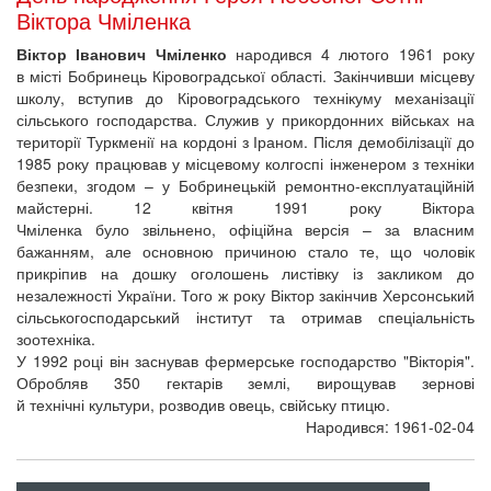
Віктора Чміленка
Віктор Іванович Чміленко
народився 4 лютого 1961 року
в місті Бобринець Кіровоградської області. Закінчивши місцеву
школу, вступив до Кіровоградського технікуму механізації
сільського господарства. Служив у прикордонних військах на
території Туркменії на кордоні з Іраном. Після демобілізації до
1985 року працював у місцевому колгоспі інженером з техніки
безпеки, згодом – у Бобринецькій ремонтно-експлуатаційній
майстерні. 12 квітня 1991 року Віктора
Чміленка було звільнено, офіційна версія – за власним
бажанням, але основною причиною стало те, що чоловік
прикріпив на дошку оголошень листівку із закликом до
незалежності України. Того ж року Віктор закінчив Херсонський
сільськогосподарський інститут та отримав спеціальність
зоотехніка.
У 1992 році він заснував фермерське господарство "Вікторія".
Обробляв 350 гектарів землі, вирощував зернові
й технічні культури, розводив овець, свійську птицю.
Народився: 1961-02-04