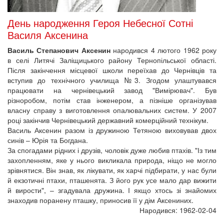
День народження Героя Небесної Сотні
Василя Аксенина
Василь Степанович Аксенин
народився 4 лютого 1962 року
в селі Литячі Заліщицького району Тернопільської області.
Після закінчення місцевої школи переїхав до Чернівців та
вступив до технічного училища №3. Згодом улаштувався
працювати на чернівецький завод "Вимірювач". Був
різноробом, потім став інженером, а пізніше організував
власну справу з виготовлення опалювальних систем. У 2007
році закінчив Чернівецький державний комерційний технікум.
Василь Аксенин разом із дружиною Тетяною виховував двох
синів – Юрія та Богдана.
За спогадами рідних і друзів, чоловік дуже любив птахів. "Із тим
захопленням, яке у нього викликала природа, ніщо не могло
зрівнятися. Він знав, як лікувати, як харчі підбирати, у нас були
й екзотичні птахи, пташенята. З його рук усе мало дар вижити
й вирости", – згадувала дружина. І якщо хтось зі знайомих
знаходив поранену пташку, приносив її у дім Аксениних.
Народився: 1962-02-04