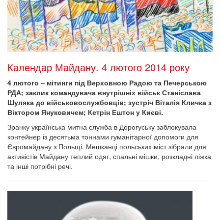
Календар Майдану. 4 лютого 2014 року
4 лютого – мітинги під Верховною Радою та Печерською
РДА; заклик командувача внутрішніх військ Станіслава
Шуляка до військовослужбовців; зустріч Віталія Кличка з
Віктором Януковичем; Кетрін Ештон у Києві.
Зранку українська митна служба в Дорогуську заблокувала
контейнер із десятьма тоннами гуманітарної допомоги для
Євромайдану з Польщі. Мешканці польських міст зібрали для
активістів Майдану теплий одяг, спальні мішки, розкладні ліжка
та інші потрібні речі.