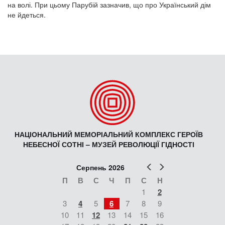
на волі. При цьому Парубій зазначив, що про Український дім
не йдеться.
НАЦІОНАЛЬНИЙ МЕМОРІАЛЬНИЙ КОМПЛЕКС ГЕРОЇВ
НЕБЕСНОЇ СОТНІ – МУЗЕЙ РЕВОЛЮЦІЇ ГІДНОСТІ
Попер
Наст
Серпень 2026
П
В
С
Ч
П
С
Н
1
2
3
4
5
6
7
8
9
10
11
12
13
14
15
16