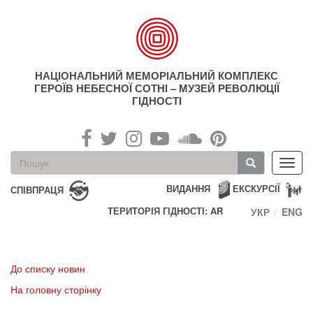
Перейти
до
основного
матеріалу
НАЦІОНАЛЬНИЙ МЕМОРІАЛЬНИЙ КОМПЛЕКС
ГЕРОЇВ НЕБЕСНОЇ СОТНІ – МУЗЕЙ РЕВОЛЮЦІЇ
ГІДНОСТІ
Пошукова
Toggl
форма
navig
Пошук
ВИДАННЯ
ЕКСКУРСІЇ
СПІВПРАЦЯ
ТЕРИТОРІЯ ГІДНОСТІ: AR
УКР
ENG
До списку новин
На головну сторінку