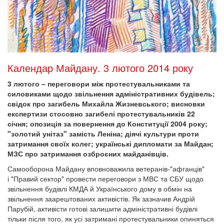
Календар Майдану. 3 лютого 2014 року
3 лютого – переговори між протестувальниками та
силовиками щодо звільнення адміністративних будівель;
свідок про загибель Михайла Жизневського; висновки
експертизи стосовно загибелі протестувальників 22
січня; опозиція за повернення до Конституції 2004 року;
"золотий унітаз" замість Леніна; діячі культури проти
затримання своїх колег; українські дипломати за Майдан;
МЗС про затримання озброєних майданівців.
Самооборона Майдану вповноважила ветеранів-"афганців"
і "Правий сектор" провести переговори з МВС та СБУ щодо
звільнення будівлі КМДА й Українського дому в обмін на
звільнення заарештованих активістів. Як зазначив Андрій
Парубій, активісти готові залишити адміністративні будівлі
тільки після того, як усі затримані протестувальники опиняться