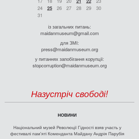
17
18
19
20
21
22
23
24
25
26
27
28
29
30
31
із загальних питань:
maidanmuseum@gmail.com
для ЗМІ:
press@maidanmuseum.org
у питаннях запобігання корупції:
stopcorruption@maidanmuseum.org
Назустріч свободі!
НОВИНИ
Національний музей Революції Гідності взяв участь у
фестивалі пам'яті Коменданта Майдану Андрія Парубія