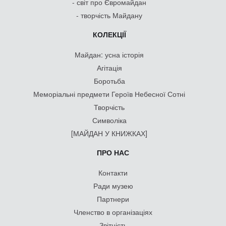
- світ про Євромайдан
- творчість Майдану
КОЛЕКЦІЇ
Майдан: усна історія
Агітація
Боротьба
Меморіальні предмети Героїв Небесної Сотні
Творчість
Символіка
[МАЙДАН У КНИЖКАХ]
ПРО НАС
Контакти
Ради музею
Партнери
Членство в організаціях
Звітність