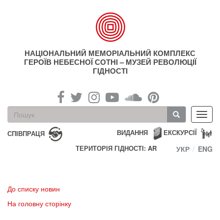
Перейти
до
основного
матеріалу
НАЦІОНАЛЬНИЙ МЕМОРІАЛЬНИЙ КОМПЛЕКС
ГЕРОЇВ НЕБЕСНОЇ СОТНІ – МУЗЕЙ РЕВОЛЮЦІЇ
ГІДНОСТІ
Пошукова
Toggl
форма
navig
Пошук
ВИДАННЯ
ЕКСКУРСІЇ
СПІВПРАЦЯ
ТЕРИТОРІЯ ГІДНОСТІ: AR
УКР
ENG
До списку новин
На головну сторінку