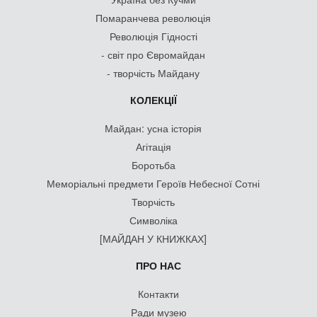
Помаранчева революція
Революція Гідності
- світ про Євромайдан
- творчість Майдану
КОЛЕКЦІЇ
Майдан: усна історія
Агітація
Боротьба
Меморіальні предмети Героїв Небесної Сотні
Творчість
Символіка
[МАЙДАН У КНИЖКАХ]
ПРО НАС
Контакти
Ради музею