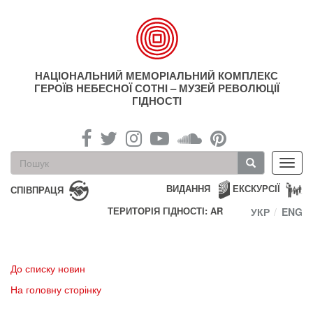
Перейти
до
основного
матеріалу
НАЦІОНАЛЬНИЙ МЕМОРІАЛЬНИЙ КОМПЛЕКС
ГЕРОЇВ НЕБЕСНОЇ СОТНІ – МУЗЕЙ РЕВОЛЮЦІЇ
ГІДНОСТІ
Пошукова
Toggl
форма
navig
Пошук
ВИДАННЯ
ЕКСКУРСІЇ
СПІВПРАЦЯ
ТЕРИТОРІЯ ГІДНОСТІ: AR
УКР
ENG
До списку новин
На головну сторінку