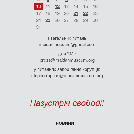
10
11
12
13
14
15
16
17
18
19
20
21
22
23
24
25
26
27
28
29
30
31
із загальних питань:
maidanmuseum@gmail.com
для ЗМІ:
press@maidanmuseum.org
у питаннях запобігання корупції:
stopcorruption@maidanmuseum.org
Назустріч свободі!
НОВИНИ