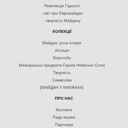
Революція Гідності
- світ про Євромайдан
- творчість Майдану
КОЛЕКЦІЇ
Майдан: усна історія
Агітація
Боротьба
Меморіальні предмети Героїв Небесної Сотні
Творчість
Символіка
[МАЙДАН У КНИЖКАХ]
ПРО НАС
Контакти
Ради музею
Партнери