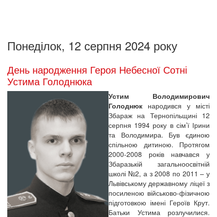
Понеділок, 12 серпня 2024 року
День народження Героя Небесної Сотні
Устима Голоднюка
Устим Володимирович
Голоднюк
народився у місті
Збараж на Тернопільщині 12
серпня 1994 року в сім’ї Ірини
та Володимира. Був єдиною
спільною дитиною. Протягом
2000-2008 років навчався у
Збаразькій загальноосвітній
школі №2, а з 2008 по 2011 – у
Львівському державному ліцеї з
посиленою військово-фізичною
підготовкою імені Героїв Крут.
Батьки Устима розлучилися.