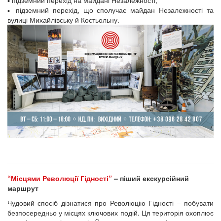
▪️ підземний перехід на майдані Незалежності;
▪️ підземний перехід, що сполучає майдан Незалежності та
вулиці Михайлівську й Костьольну.
“Місцями Революції Гідності”
– піший екскурсійний
маршрут
Чудовий спосіб дізнатися про Революцію Гідності – побувати
безпосередньо у місцях ключових подій. Ця територія охоплює