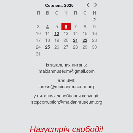
Попер
Наст
Серпень 2026
П
В
С
Ч
П
С
Н
1
2
3
4
5
6
7
8
9
10
11
12
13
14
15
16
17
18
19
20
21
22
23
24
25
26
27
28
29
30
31
із загальних питань:
maidanmuseum@gmail.com
для ЗМІ:
press@maidanmuseum.org
у питаннях запобігання корупції:
stopcorruption@maidanmuseum.org
Назустріч свободі!