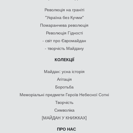
Революція на граніті
"Україна без Кучми"
Помаранчева революція
Революція Гідності
- світ про Євромайдан
- творчість Майдану
КОЛЕКЦІЇ
Майдан: усна історія
Агітація
Боротьба
Меморіальні предмети Героїв Небесної Сотні
Творчість
Символіка
[МАЙДАН У КНИЖКАХ]
ПРО НАС