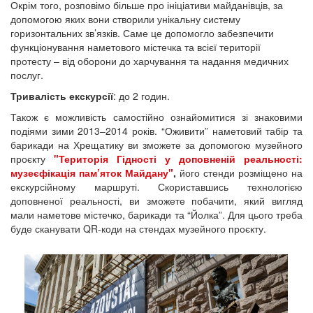
Окрім того, розповімо більше про ініціативи майданівців, за
допомогою яких вони створили унікальну систему
горизонтальних зв’язків. Саме це допомогло забезпечити
функціонування наметового містечка та всієї території
протесту – від оборони до харчування та надання медичних
послуг.
Тривалість екскурсії
: до 2 годин.
Також є можливість самостійно ознайомитися зі знаковими
подіями зими 2013–2014 років. “Оживити” наметовий табір та
барикади на Хрещатику ви зможете за допомогою музейного
проєкту
"Територія Гідності у доповненій реальності:
музеєфікація пам’яток Майдану"
,
його стенди розміщено на
екскурсійному маршруті. Скориставшись технологією
доповненої реальності, ви зможете побачити, який вигляд
мали наметове містечко, барикади та “Йолка”. Для цього треба
буде сканувати QR-коди на стендах музейного проєкту.