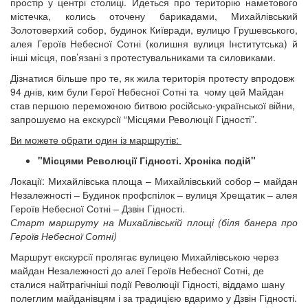
простір у центрі столиці. Йдеться про територію наметового
містечка, колись оточену барикадами, Михайлівський
Золотоверхий собор, будинок Київради, вулицю Грушевського,
алея Героїв Небесної Сотні (колишня вулиця Інститутська) й
інші місця, пов’язані з протестувальниками та силовиками.
Дізнатися більше про те, як жила територія протесту впродовж
94 днів, ким були Герої Небесної Сотні та чому цей Майдан
став першою переможною битвою російсько-української війни,
запрошуємо на екскурсії “Місцями Революції Гідності”.
Ви можете обрати один із маршрутів:
"Місцями Революції Гідності. Хроніка подій"
Локації: Михайлівська площа – Михайлівський собор – майдан
Незалежності – Будинок профспілок – вулиця Хрещатик – алея
Героїв Небесної Сотні – Дзвін Гідності.
Старт маршруту на Михайлівській площі (біля банера про
Героїв Небесної Сотні)
Маршрут екскурсії пролягає вулицею Михайлівською через
майдан Незалежності до алеї Героїв Небесної Сотні, де
сталися найтрагічніші події Революції Гідності, віддамо шану
полеглим майданівцям і за традицією вдаримо у Дзвін Гідності.