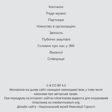
Контакти
Ради музею
Партнери
Членство в організаціях
Звітність
Публічні закупівлі
Головне про нас у ЗМІ
Вакансії
Співпраця
© & CC BY 4.0
Матеріали на цьому сайті захищені законодавством, у тому числі
законами про авторське право.
При передруку на iнтернет-сайтах обов’язкова відкрита для пошуковиків
гiперланка на maidanmuseum.org.
Дизайн сайту - Національний музей Революції Гідності