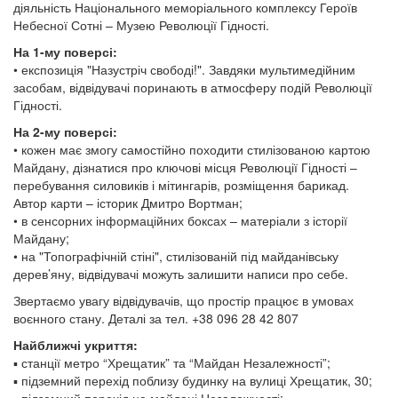
діяльність Національного меморіального комплексу Героїв
Небесної Сотні – Музею Революції Гідності.
На 1-му поверсі:
• експозиція "Назустріч свободі!". Завдяки мультимедійним
засобам, відвідувачі поринають в атмосферу подій Революції
Гідності.
На 2-му поверсі:
• кожен має змогу самостійно походити стилізованою картою
Майдану, дізнатися про ключові місця Революції Гідності –
перебування силовиків і мітингарів, розміщення барикад.
Автор карти – історик Дмитро Вортман;
• в сенсорних інформаційних боксах – матеріали з історії
Майдану;
• на "Топографічній стіні", стилізованій під майданівську
дерев’яну, відвідувачі можуть залишити написи про себе.
Звертаємо увагу відвідувачів, що простір працює в умовах
воєнного стану. Деталі за тел. +38 096 28 42 807
Найближчі укриття:
▪️ станції метро “Хрещатик” та “Майдан Незалежності”;
▪️ підземний перехід поблизу будинку на вулиці Хрещатик, 30;