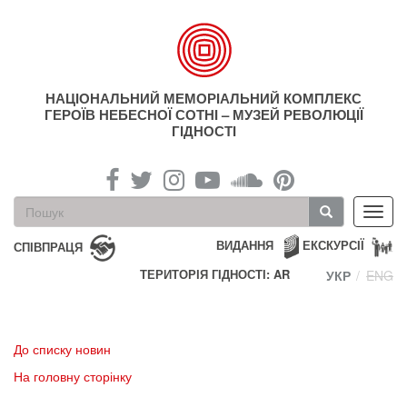
Перейти
до
основного
матеріалу
НАЦІОНАЛЬНИЙ МЕМОРІАЛЬНИЙ КОМПЛЕКС
ГЕРОЇВ НЕБЕСНОЇ СОТНІ – МУЗЕЙ РЕВОЛЮЦІЇ
ГІДНОСТІ
Пошукова
Toggl
форма
navig
Пошук
ВИДАННЯ
ЕКСКУРСІЇ
СПІВПРАЦЯ
ТЕРИТОРІЯ ГІДНОСТІ: AR
УКР
ENG
До списку новин
На головну сторінку