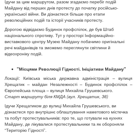
Ідучи за цим маршрутом, разом згадаємо перебіг подій
Майдану від перших днів протесту до початку російсько-
української війни. Ви дізнаєтеся більше про етапи
революційних подій та історії учасників протесту.
Дорогою відвідаємо Будинок профспілок, де був Штаб
національного спротиву. Тут у просторі Інформаційно-
виставкового центру Музею Майдану побачимо оригінальні
речі майданівців та зможемо переглянути світлини й
відеохроніку подій.
"Місцями Революції Гідності. Ініціативи Майдану"
Локації: Київська міська державна адміністрація – вулиця
Хрещатик – майдан Незалежності – Будинок профспілок –
Європейська площа – вулиця Михайла Грушевського.
Старт маршруту біля КМДА (вул. Хрещатик, 36)
Ідучи Хрещатиком до вулиці Михайла Грушевського, ви
дізнаєтеся про внутрішнє облаштування наметового містечка
та побут протестувальників: про те, що готували на кухнях
Майдану, де лікувалися протестувальники та як обороняли
“Територію Гідності”.