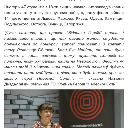
Цьогоріч 47 студентів з 18-ти вищих навчальних закладів країни
взяли участь у конкурсі наукових робіт, однак у фінал вийшли
14 претендентів зі Львова, Харкова, Києва, Одеси, Кам’янця-
Подільського, Острога, Вінниці, Запоріжжя.
“Дуже важливо, що проєкт “Відзнаки Героїв” триває і
надзвичайно тішить, що так багато молоді, студентів
долучаються до Конкурсу, готові працювати й вивчати
тему Революції Гідності. Коли був Майдан, то вони були
дітьми, а зараз вивчають тему, шукають відповіді на
питання, чому їхні батьки пішли на Революцію Гідності і як
міняли тоді й міняють нині країну. Молоді науковці будуть
творити наше майбутнє і, вірю, воно буде таким, про яке
мріяли Герої Небесної Сотні”
, — сказала
Наталія
Дигдалович
, очільниця ГО “Родина Героїв “Небесної Сотні”.