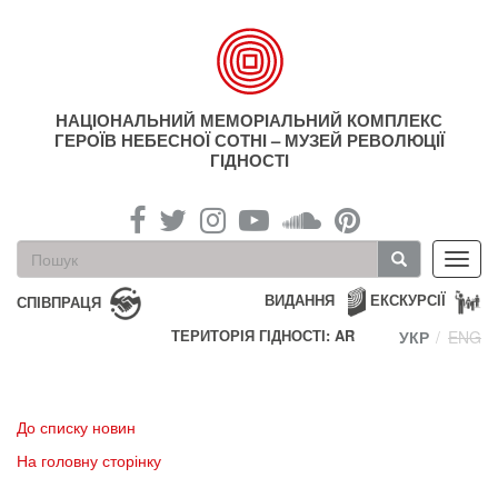
Перейти
до
основного
матеріалу
НАЦІОНАЛЬНИЙ МЕМОРІАЛЬНИЙ КОМПЛЕКС
ГЕРОЇВ НЕБЕСНОЇ СОТНІ – МУЗЕЙ РЕВОЛЮЦІЇ
ГІДНОСТІ
Пошукова
Toggl
форма
navig
Пошук
ВИДАННЯ
ЕКСКУРСІЇ
СПІВПРАЦЯ
ТЕРИТОРІЯ ГІДНОСТІ: AR
УКР
ENG
До списку новин
На головну сторінку