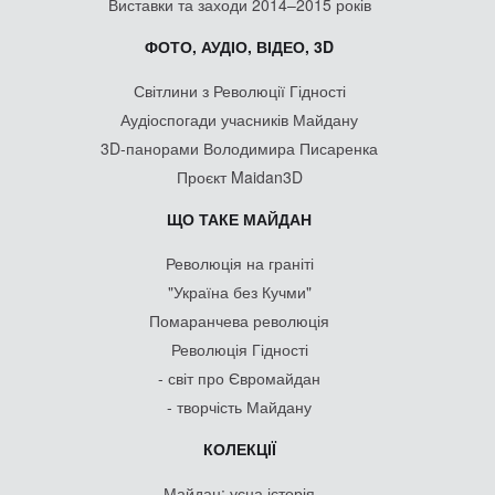
Виставки та заходи 2014–2015 років
ФОТО, АУДІО, ВІДЕО, 3D
Світлини з Революції Гідності
Аудіоспогади учасників Майдану
3D-панорами Володимира Писаренка
Проєкт Maidan3D
ЩО ТАКЕ МАЙДАН
Революція на граніті
"Україна без Кучми"
Помаранчева революція
Революція Гідності
- світ про Євромайдан
- творчість Майдану
КОЛЕКЦІЇ
Майдан: усна історія