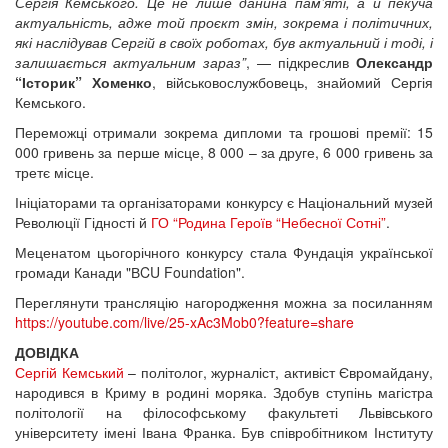
Сергія Кемського. Це не лише данина пам’яті, а й пекуча
актуальність, адже той проєкт змін, зокрема і політичних,
які наслідував Сергій в своїх роботах, був актуальний і тоді, і
залишається актуальним зараз”
, — підкреслив
Олександр
“Історик” Хоменко
, військовослужбовець, знайомий Сергія
Кемського.
Переможці отримали зокрема дипломи та грошові премії: 15
000 гривень за перше місце, 8 000 – за друге, 6 000 гривень за
третє місце.
Ініціаторами та організаторами конкурсу є Національний музей
Революції Гідності й
ГО “Родина Героїв “Небесної Сотні”
.
Меценатом цьогорічного конкурсу стала Фундація української
громади Канади "ВCU Foundation".
Переглянути трансляцію нагородження можна за посиланням
https://youtube.com/live/25-xAc3Mob0?feature=share
ДОВІДКА
Сергій Кемський
– політолог, журналіст, активіст Євромайдану,
народився в Криму в родині моряка. Здобув ступінь магістра
політології на філософському факультеті Львівського
університету імені Івана Франка. Був співробітником Інституту