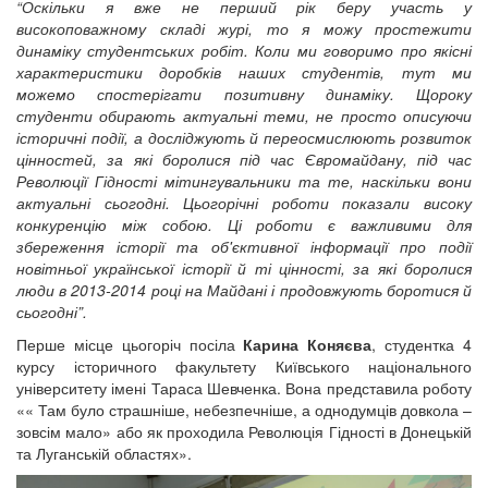
“Оскільки я вже не перший рік беру участь у
високоповажному складі журі, то я можу простежити
динаміку студентських робіт. Коли ми говоримо про якісні
характеристики доробків наших студентів, тут ми
можемо спостерігати позитивну динаміку. Щороку
студенти обирають актуальні теми, не просто описуючи
історичні події, а досліджують й переосмислюють розвиток
цінностей, за які боролися під час Євромайдану, під час
Революції Гідності мітингувальники та те, наскільки вони
актуальні сьогодні. Цьогорічні роботи показали високу
конкуренцію між собою. Ці роботи є важливими для
збереження історії та об'єктивної інформації про події
новітньої української історії й ті цінності, за які боролися
люди в 2013-2014 році на Майдані і продовжують боротися й
сьогодні”.
Перше місце цьогоріч посіла
Карина Коняєва
, студентка 4
курсу історичного факультету Київського національного
університету імені Тараса Шевченка. Вона представила роботу
«« Там було страшніше, небезпечніше, а однодумців довкола –
зовсім мало» або як проходила Революція Гідності в Донецькій
та Луганській областях».