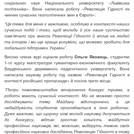
соціальних наук Національного університету «Львівська
політехніка». Вона написала роботу «Революція Гідності як
чинник сучасних геополітичних змін в Європі»:
“Ця тема для мене є важливою, особливо в контексті наших
сучасних подій і того, щоб молодь й усе наше суспільство
пам'ятало про внесок Революції Гідності й вплив на людей
та історію і ми ще краще розуміли, що можемо зробити для
подальшої підтримки України”.
Високо члени журі оцінили роботу
Ольги Яковець
, студентки
1-го курсу магістратури гуманітарно-економічного факультету
Бердянського державного педагогічного університету. Вона
написала наукову роботу під назвою «Революція Гідності в
контексті російської пропаганди» й посіла третє місце.
“Попри повномасштабне вторгнення Конкурс триває, а
роботи мають сучасний контекст. Ми не можемо просто
досліджувати тему Майдану відсторонено, а ця
небайдужість студентів проглядається в їхніх роботах.
Дуже важливо, що щороку нові молоді науковці долучаються
до Конкурсу, відтак зростає кількість майбутніх
професійних науковців, які, можливо, виберуть темою своїх
професійних наукових досліджень Революцію Гідності в тому