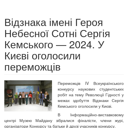
Відзнака імені Героя
Небесної Сотні Сергія
Кемського — 2024. У
Києві оголосили
переможців
Переможців IV Всеукраїнського
конкурсу наукових студентських
робіт на тему Революції Гідності у
межах здобуття Відзнаки Сергія
Кемського оголосили у Києві.
В Інформаційно-виставковому
центрі Музею Майдану зібралися фіналісти, члени журі,
організатори Конкурсу та батьки й друзі учасників конкурсу.