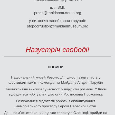
для ЗМІ:
press@maidanmuseum.org
у питаннях запобігання корупції:
stopcorruption@maidanmuseum.org
Назустріч свободі!
НОВИНИ
Національний музей Революції Гідності взяв участь у
фестивалі пам'яті Коменданта Майдану Андрія Парубія
Найважливіші виклики сучасності у відкритій розмові. У Києві
відбудуться «Актуальні діалоги» Ростислава Прокопюка
Розпочалися підготовчі роботи з облаштування
меморіального простору Героїв Небесної Сотні
День памʼяті страчених під час теракту в Оленівці: прийди на