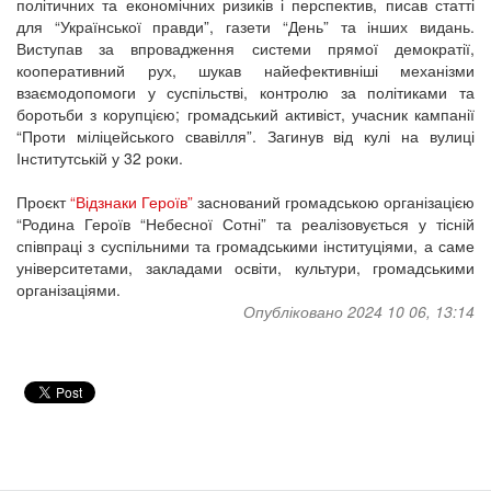
політичних та економічних ризиків і перспектив, писав статті
для “Української правди”, газети “День” та інших видань.
Виступав за впровадження системи прямої демократії,
кооперативний рух, шукав найефективніші механізми
взаємодопомоги у суспільстві, контролю за політиками та
боротьби з корупцією; громадський активіст, учасник кампанії
“Проти міліцейського свавілля”. Загинув від кулі на вулиці
Інститутській у 32 роки.
Проєкт
“Відзнаки Героїв”
заснований громадською організацією
“Родина Героїв “Небесної Сотні” та реалізовується у тісній
співпраці з суспільними та громадськими інституціями, а саме
університетами, закладами освіти, культури, громадськими
організаціями.
Опубліковано 2024 10 06, 13:14