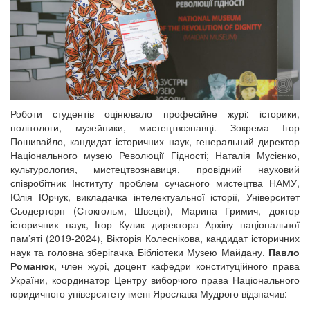
Роботи студентів оцінювало професійне журі: історики,
політологи, музейники, мистецтвознавці. Зокрема Ігор
Пошивайло, кандидат історичних наук, генеральний директор
Національного музею Революції Гідності; Наталія Мусієнко,
культурология, мистецтвознавиця, провідний науковий
співробітник Інституту проблем сучасного мистецтва НАМУ,
Юлія Юрчук, викладачка інтелектуальної історії, Університет
Сьодерторн (Стокгольм, Швеція), Марина Гримич, доктор
історичних наук, Ігор Кулик директора Архіву національної
пам’яті (2019-2024), Вікторія Колеснікова, кандидат історичних
наук та головна зберігачка Бібліотеки Музею Майдану.
Павло
Романюк
, член журі, доцент кафедри конституційного права
України, координатор Центру виборчого права Національного
юридичного університету імені Ярослава Мудрого відзначив: