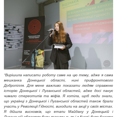
“Вирішила написати роботу саме на цю тему, адже я сама
мешканка Донецької області, нині прифронтового
Добропілля. Для мене важливо показати людям справжню
історію Донецької і Луганської областей, адже досі панує
чимало стереотипів та міфів. Я хотіла, щоб люди знали,
що українці з Донецької і Луганської областей також брали
участь у Революції Гідності, виходили на акції у своїх містах.
Я дійшла висновків, що етапи Майдану у Донецькій і
Луганській областях були такими ж, як і в Києві: було багато