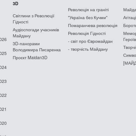
3D
Революція на граніті
Майдан
Світлини з Революції
"Україна без Кучми"
Агітац
Гідності
Помаранчева революція
Борот
Аудіоспогади учасників
Революція Гідності
Мемор
Майдану
2026
Героїв
- світ про Євромайдан
3D-панорами
Творчі
- творчість Майдану
Володимира Писаренка
2025
Симво
Проєкт Maidan3D
[МАЙД
2024
2023
2022
2021
2020