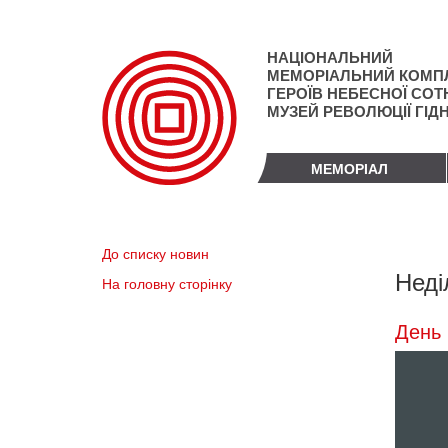
Перейти
до
основного
НАЦІОНАЛЬНИЙ
матеріалу
МЕМОРІАЛЬНИЙ КОМП
ГЕРОЇВ НЕБЕСНОЇ СОТН
МУЗЕЙ РЕВОЛЮЦІЇ ГІД
МЕМОРІАЛ
До списку новин
Неді
На головну сторінку
День 