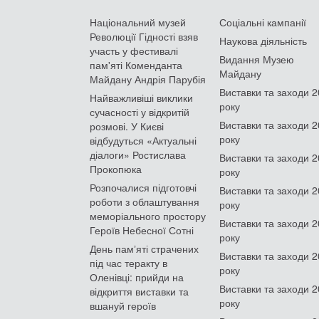
Національний музей
Соціальні кампанії
Революції Гідності взяв
Наукова діяльність
участь у фестивалі
Видання Музею
пам'яті Коменданта
Майдану
Майдану Андрія Парубія
Виставки та заходи 
Найважливіші виклики
року
сучасності у відкритій
Виставки та заходи 
розмові. У Києві
року
відбудуться «Актуальні
діалоги» Ростислава
Виставки та заходи 
Прокопюка
року
Розпочалися підготовчі
Виставки та заходи 
роботи з облаштування
року
меморіального простору
Виставки та заходи 
Героїв Небесної Сотні
року
День памʼяті страчених
Виставки та заходи 
під час теракту в
року
Оленівці: прийди на
Виставки та заходи 
відкриття виставки та
року
вшануй героїв