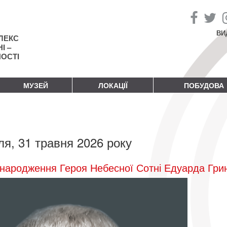
ВИ
ЛЕКС
І –
НОСТІ
МУЗЕЙ
ЛОКАЦІЇ
ПОБУДОВА
ля, 31 травня 2026 року
народження Героя Небесної Сотні Едуарда Гри