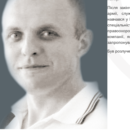
Після закі
армії, слу
навчався у 
спеціальніс
правоохоро
компанії, 
запропонува
Був розлуче