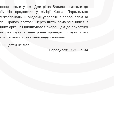
нчення школи у смт Дмитрівка Василя призвали до
жбу він продовжив у міліції Києва. Паралельно
Міжрегіональній академії управління персоналом за
тю "Правознавство". Через шість років звільнився з
нних органів і влаштувався охоронцем до приватної
яка реалізувала електронні прилади. Згодом йому
ли перейти у технічний відділ компанії.
ний, дітей не мав.
Народився: 1980-05-04