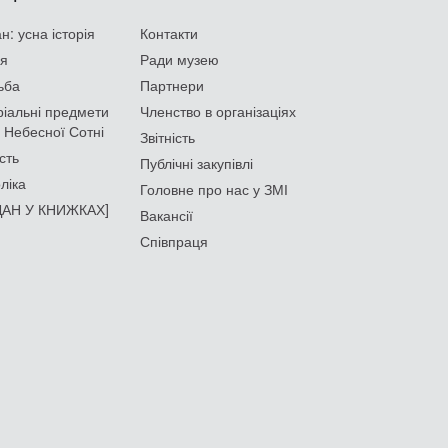
: усна історія
Контакти
ія
Ради музею
ьба
Партнери
іальні предмети
Членство в організаціях
 Небесної Сотні
Звітність
сть
Публічні закупівлі
ліка
Головне про нас у ЗМІ
АН У КНИЖКАХ]
Вакансії
Співпраця