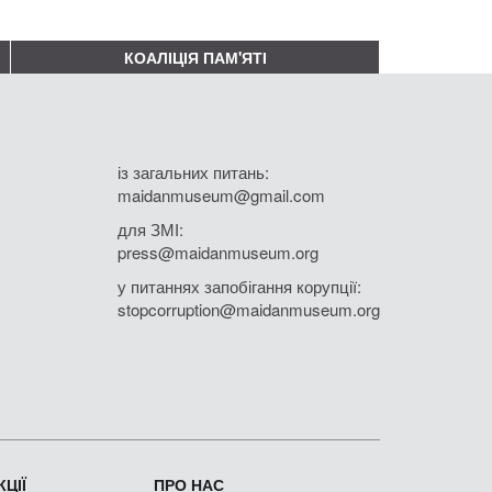
КОАЛІЦІЯ ПАМ'ЯТІ
із загальних питань:
maidanmuseum@gmail.com
для ЗМІ:
press@maidanmuseum.org
у питаннях запобігання корупції:
stopcorruption@maidanmuseum.org
ЦІЇ
ПРО НАС