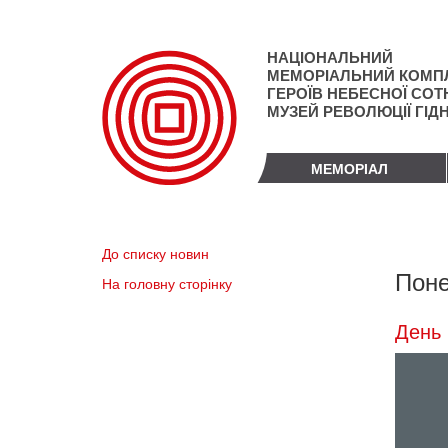
Перейти
до
основного
НАЦІОНАЛЬНИЙ
матеріалу
МЕМОРІАЛЬНИЙ КОМП
ГЕРОЇВ НЕБЕСНОЇ СОТН
МУЗЕЙ РЕВОЛЮЦІЇ ГІД
МЕМОРІАЛ
До списку новин
Поне
На головну сторінку
День 