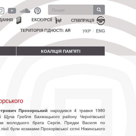
Пошукова
форма
Пошук
ДАННЯ
ЕКСКУРСІЇ
СПІВПРАЦЯ
ТЕРИТОРІЯ ГІДНОСТІ: AR
УКР
ENG
КОАЛІЦІЯ ПАМ'ЯТІ
орського
етрович Прохорський
народився 4 травня 1980
і Щуча Гребля Бахмацького району Чернігівської
Мав молодшого брата Сергія. Предки Василя по
й лінії були козаками Прохорівської сотні Ніжинського