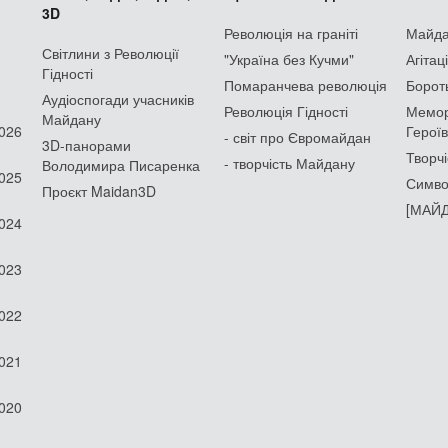
3D
Революція на граніті
Майдан
Світлини з Революції
"Україна без Кучми"
Агітац
Гідності
Помаранчева революція
Борот
Аудіоспогади учасників
Революція Гідності
Мемор
Майдану
2026
Героїв
- світ про Євромайдан
3D-панорами
Творчі
- творчість Майдану
Володимира Писаренка
2025
Симво
Проєкт Maidan3D
[МАЙД
2024
2023
2022
2021
2020