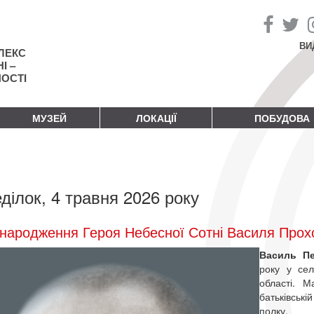
ВИ
ЛЕКС
І –
НОСТІ
МУЗЕЙ
ЛОКАЦІЇ
ПОБУДОВА
ділок, 4 травня 2026 року
народження Героя Небесної Сотні Василя Прох
Василь П
року у сел
області. 
батьківські
полку.