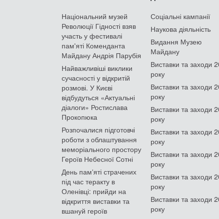
Національний музей
Соціальні кампанії
Революції Гідності взяв
Наукова діяльність
участь у фестивалі
Видання Музею
пам'яті Коменданта
Майдану
Майдану Андрія Парубія
Виставки та заходи 
Найважливіші виклики
року
сучасності у відкритій
Виставки та заходи 
розмові. У Києві
року
відбудуться «Актуальні
діалоги» Ростислава
Виставки та заходи 
Прокопюка
року
Розпочалися підготовчі
Виставки та заходи 
роботи з облаштування
року
меморіального простору
Виставки та заходи 
Героїв Небесної Сотні
року
День памʼяті страчених
Виставки та заходи 
під час теракту в
року
Оленівці: прийди на
Виставки та заходи 
відкриття виставки та
року
вшануй героїв