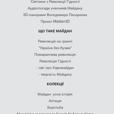
Світлини з Революції Гідності
Аудіоспогади учасників Майдану
3D-панорами Володимира Писаренка
Проєкт Maidan3D
ЩО ТАКЕ МАЙДАН
Революція на граніті
"Україна без Кучми"
Помаранчева революція
Революція Гідності
- світ про Євромайдан
- творчість Майдану
КОЛЕКЦІЇ
Майдан: усна історія
Агітація
Боротьба
Меморіальні предмети Героїв Небесної Сотні