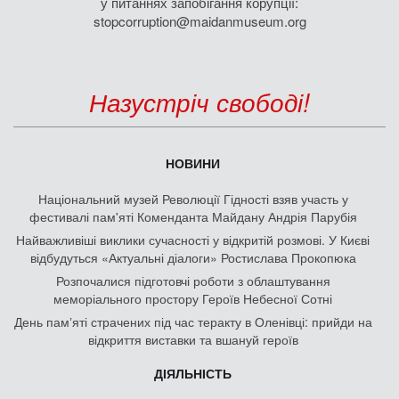
у питаннях запобігання корупції:
stopcorruption@maidanmuseum.org
Назустріч свободі!
НОВИНИ
Національний музей Революції Гідності взяв участь у
фестивалі пам'яті Коменданта Майдану Андрія Парубія
Найважливіші виклики сучасності у відкритій розмові. У Києві
відбудуться «Актуальні діалоги» Ростислава Прокопюка
Розпочалися підготовчі роботи з облаштування
меморіального простору Героїв Небесної Сотні
День памʼяті страчених під час теракту в Оленівці: прийди на
відкриття виставки та вшануй героїв
ДІЯЛЬНІСТЬ