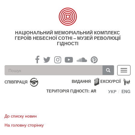
Перейти
до
основного
матеріалу
НАЦІОНАЛЬНИЙ МЕМОРІАЛЬНИЙ КОМПЛЕКС
ГЕРОЇВ НЕБЕСНОЇ СОТНІ – МУЗЕЙ РЕВОЛЮЦІЇ
ГІДНОСТІ
Пошукова
Toggl
форма
navig
Пошук
ВИДАННЯ
ЕКСКУРСІЇ
СПІВПРАЦЯ
ТЕРИТОРІЯ ГІДНОСТІ: AR
УКР
ENG
До списку новин
На головну сторінку