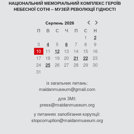
НАЦІОНАЛЬНИЙ МЕМОРІАЛЬНИЙ КОМПЛЕКС ГЕРОЇВ
НЕБЕСНОЇ СОТНІ – МУЗЕЙ РЕВОЛЮЦІЇ ГІДНОСТІ
Попер
Наст
Серпень 2026
П
В
С
Ч
П
С
Н
1
2
3
4
5
6
7
8
9
10
11
12
13
14
15
16
17
18
19
20
21
22
23
24
25
26
27
28
29
30
31
із загальних питань:
maidanmuseum@gmail.com
для ЗМІ:
press@maidanmuseum.org
у питаннях запобігання корупції:
stopcorruption@maidanmuseum.org