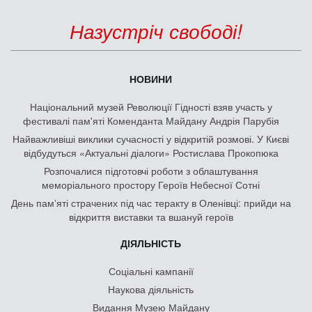
Назустріч свободі!
НОВИНИ
Національний музей Революції Гідності взяв участь у
фестивалі пам'яті Коменданта Майдану Андрія Парубія
Найважливіші виклики сучасності у відкритій розмові. У Києві
відбудуться «Актуальні діалоги» Ростислава Прокопюка
Розпочалися підготовчі роботи з облаштування
меморіального простору Героїв Небесної Сотні
День памʼяті страчених під час теракту в Оленівці: прийди на
відкриття виставки та вшануй героїв
ДІЯЛЬНІСТЬ
Соціальні кампанії
Наукова діяльність
Видання Музею Майдану