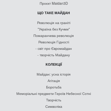
Проєкт Maidan3D
ЩО ТАКЕ МАЙДАН
Революція на граніті
"Україна без Кучми"
Помаранчева революція
Революція Гідності
- світ про Євромайдан
- творчість Майдану
КОЛЕКЦІЇ
Майдан: усна історія
Агітація
Боротьба
Меморіальні предмети Героїв Небесної Сотні
Творчість
Символіка