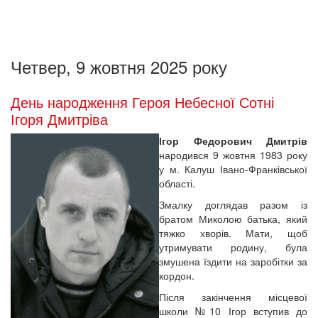
Четвер, 9 жовтня 2025 року
День народження Героя Небесної Сотні
Ігоря Дмитріва
Ігор Федорович Дмитрів
народився 9 жовтня 1983 року
у м. Калуш Івано-Франківської
області.
Змалку доглядав разом із
братом Миколою батька, який
тяжко хворів. Мати, щоб
утримувати родину, була
змушена їздити на заробітки за
кордон.
Після закінчення місцевої
школи №10 Ігор вступив до