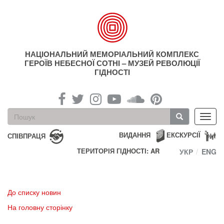
Перейти
до
основного
матеріалу
НАЦІОНАЛЬНИЙ МЕМОРІАЛЬНИЙ КОМПЛЕКС
ГЕРОЇВ НЕБЕСНОЇ СОТНІ – МУЗЕЙ РЕВОЛЮЦІЇ
ГІДНОСТІ
Пошукова
Toggl
форма
navig
Пошук
ВИДАННЯ
ЕКСКУРСІЇ
СПІВПРАЦЯ
ТЕРИТОРІЯ ГІДНОСТІ: AR
УКР
ENG
До списку новин
На головну сторінку