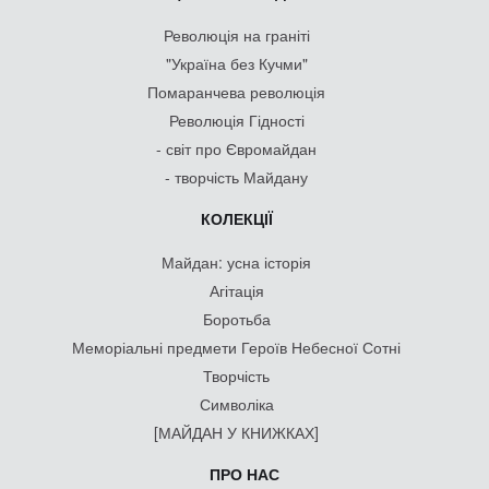
Революція на граніті
"Україна без Кучми"
Помаранчева революція
Революція Гідності
- світ про Євромайдан
- творчість Майдану
КОЛЕКЦІЇ
Майдан: усна історія
Агітація
Боротьба
Меморіальні предмети Героїв Небесної Сотні
Творчість
Символіка
[МАЙДАН У КНИЖКАХ]
ПРО НАС