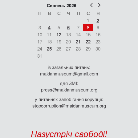
Попер
Наст
Серпень 2026
П
В
С
Ч
П
С
Н
1
2
3
4
5
6
7
8
9
10
11
12
13
14
15
16
17
18
19
20
21
22
23
24
25
26
27
28
29
30
31
із загальних питань:
maidanmuseum@gmail.com
для ЗМІ:
press@maidanmuseum.org
у питаннях запобігання корупції:
stopcorruption@maidanmuseum.org
Назустріч свободі!