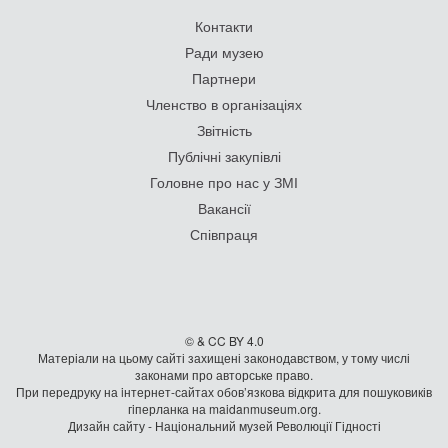
Контакти
Ради музею
Партнери
Членство в організаціях
Звітність
Публічні закупівлі
Головне про нас у ЗМІ
Вакансії
Співпраця
© & CC BY 4.0
Матеріали на цьому сайті захищені законодавством, у тому числі
законами про авторське право.
При передруку на iнтернет-сайтах обов’язкова відкрита для пошуковиків
гiперланка на maidanmuseum.org.
Дизайн сайту - Національний музей Революції Гідності