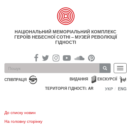
Перейти
до
основного
матеріалу
НАЦІОНАЛЬНИЙ МЕМОРІАЛЬНИЙ КОМПЛЕКС
ГЕРОЇВ НЕБЕСНОЇ СОТНІ – МУЗЕЙ РЕВОЛЮЦІЇ
ГІДНОСТІ
Пошукова
Toggl
форма
navig
Пошук
ВИДАННЯ
ЕКСКУРСІЇ
СПІВПРАЦЯ
ТЕРИТОРІЯ ГІДНОСТІ: AR
УКР
ENG
До списку новин
На головну сторінку