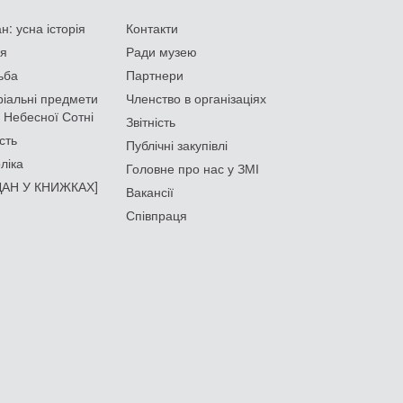
: усна історія
Контакти
ія
Ради музею
ьба
Партнери
іальні предмети
Членство в організаціях
 Небесної Сотні
Звітність
сть
Публічні закупівлі
ліка
Головне про нас у ЗМІ
АН У КНИЖКАХ]
Вакансії
Співпраця