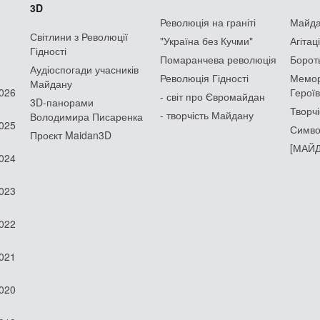
3D
Революція на граніті
Майдан
Світлини з Революції
"Україна без Кучми"
Агітац
Гідності
Помаранчева революція
Борот
Аудіоспогади учасників
Революція Гідності
Мемор
Майдану
2026
Героїв
- світ про Євромайдан
3D-панорами
Творчі
- творчість Майдану
Володимира Писаренка
2025
Симво
Проєкт Maidan3D
[МАЙД
2024
2023
2022
2021
2020