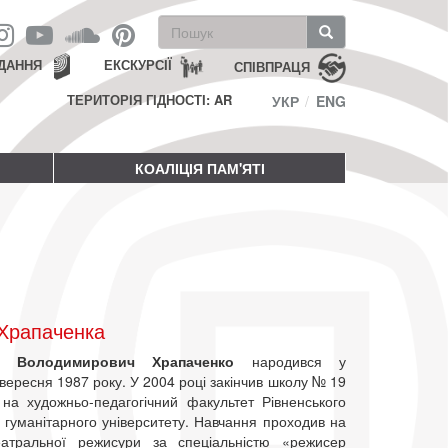
Пошукова
форма
Пошук
ДАННЯ
ЕКСКУРСІЇ
СПІВПРАЦЯ
ТЕРИТОРІЯ ГІДНОСТІ: AR
УКР
ENG
КОАЛІЦІЯ ПАМ'ЯТІ
 Храпаченка
р Володимирович Храпаченко
народився у
вересня 1987 року. У 2004 році закінчив школу № 19
 на художньо-педагогічний факультет Рівненського
 гуманітарного університету. Навчання проходив на
еатральної режисури за спеціальністю «режисер