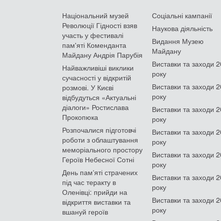
Національний музей
Соціальні кампанії
Революції Гідності взяв
Наукова діяльність
участь у фестивалі
Видання Музею
пам'яті Коменданта
Майдану
Майдану Андрія Парубія
Виставки та заходи 
Найважливіші виклики
року
сучасності у відкритій
Виставки та заходи 
розмові. У Києві
року
відбудуться «Актуальні
діалоги» Ростислава
Виставки та заходи 
Прокопюка
року
Розпочалися підготовчі
Виставки та заходи 
роботи з облаштування
року
меморіального простору
Виставки та заходи 
Героїв Небесної Сотні
року
День памʼяті страчених
Виставки та заходи 
під час теракту в
року
Оленівці: прийди на
Виставки та заходи 
відкриття виставки та
року
вшануй героїв