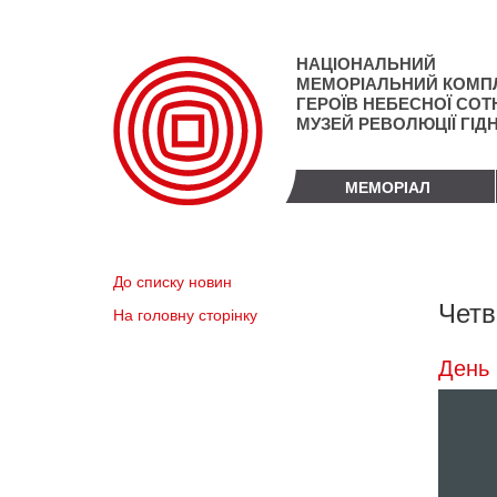
Перейти
до
основного
НАЦІОНАЛЬНИЙ
матеріалу
МЕМОРІАЛЬНИЙ КОМП
ГЕРОЇВ НЕБЕСНОЇ СОТН
МУЗЕЙ РЕВОЛЮЦІЇ ГІД
МЕМОРІАЛ
До списку новин
Четв
На головну сторінку
День 