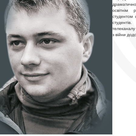
драматично
освітнім 
студентом 
студент
телеканалу 
з війни дод