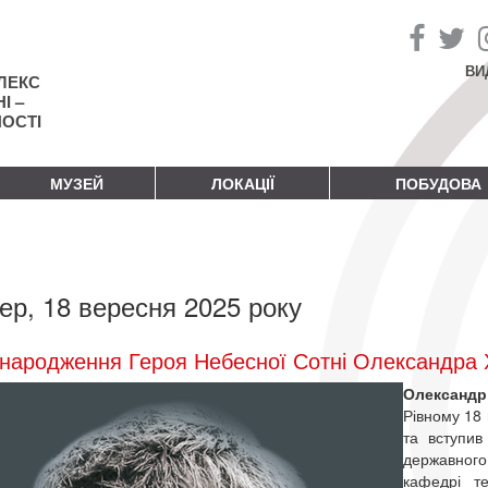
ВИ
ЛЕКС
І –
НОСТІ
МУЗЕЙ
ЛОКАЦІЇ
ПОБУДОВА
ер, 18 вересня 2025 року
народження Героя Небесної Сотні Олександра
Олександ
Рівному 18 
та вступив
державного
кафедрі т