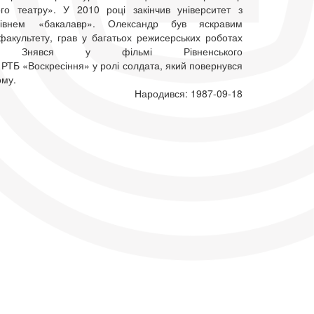
го театру». У 2010 році закінчив університет з
рівнем «бакалавр». Олександр був яскравим
факультету, грав у багатьох режисерських роботах
ів. Знявся у фільмі Рівненського
РТБ «Воскресіння» у ролі солдата, який повернувся
ому.
Народився: 1987-09-18