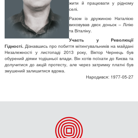
жити й працювати у рідному
селі.
Разом із дружиною Наталією
виховував двох доньок – Лілію
та Віталіну.
Участь у Революції
Гідності.
Дізнавшись про побиття мітингувальників на майдані
Незалежності у листопаді 2013 року, Віктор Чернець був
обурений діями тодішньої влади. Він хотів поїхати до Києва та
долучитися до акцій протесту, але через затримку платні був
змушений залишитися вдома.
Народився: 1977-05-27