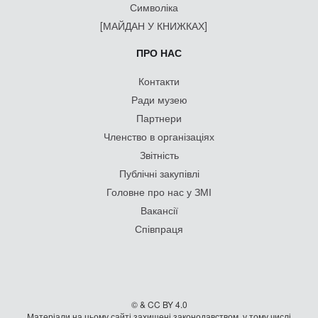
Символіка
[МАЙДАН У КНИЖКАХ]
ПРО НАС
Контакти
Ради музею
Партнери
Членство в організаціях
Звітність
Публічні закупівлі
Головне про нас у ЗМІ
Вакансії
Співпраця
© & CC BY 4.0
Матеріали на цьому сайті захищені законодавством, у тому числі