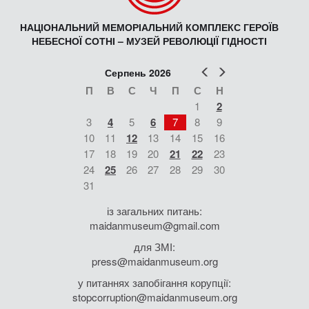
НАЦІОНАЛЬНИЙ МЕМОРІАЛЬНИЙ КОМПЛЕКС ГЕРОЇВ
НЕБЕСНОЇ СОТНІ – МУЗЕЙ РЕВОЛЮЦІЇ ГІДНОСТІ
Попер
Наст
Серпень 2026
П
В
С
Ч
П
С
Н
1
2
3
4
5
6
7
8
9
10
11
12
13
14
15
16
17
18
19
20
21
22
23
24
25
26
27
28
29
30
31
із загальних питань:
maidanmuseum@gmail.com
для ЗМІ:
press@maidanmuseum.org
у питаннях запобігання корупції:
stopcorruption@maidanmuseum.org