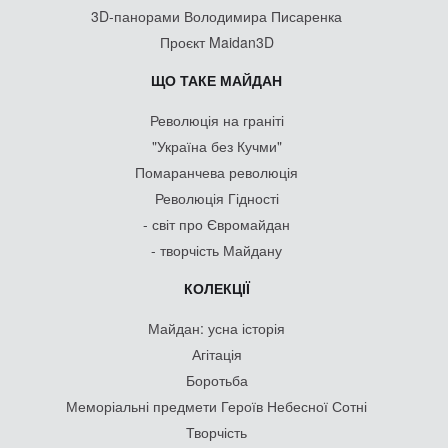
3D-панорами Володимира Писаренка
Проєкт Maidan3D
ЩО ТАКЕ МАЙДАН
Революція на граніті
"Україна без Кучми"
Помаранчева революція
Революція Гідності
- світ про Євромайдан
- творчість Майдану
КОЛЕКЦІЇ
Майдан: усна історія
Агітація
Боротьба
Меморіальні предмети Героїв Небесної Сотні
Творчість