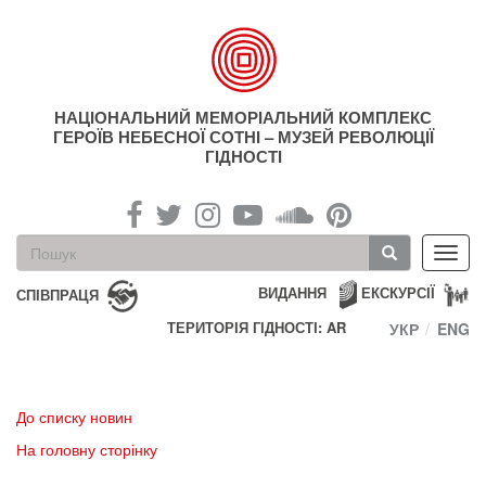
Перейти
до
основного
матеріалу
НАЦІОНАЛЬНИЙ МЕМОРІАЛЬНИЙ КОМПЛЕКС
ГЕРОЇВ НЕБЕСНОЇ СОТНІ – МУЗЕЙ РЕВОЛЮЦІЇ
ГІДНОСТІ
Пошукова
Toggl
форма
navig
Пошук
ВИДАННЯ
ЕКСКУРСІЇ
СПІВПРАЦЯ
ТЕРИТОРІЯ ГІДНОСТІ: AR
УКР
ENG
До списку новин
На головну сторінку