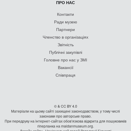
ПРО НАС
Контакти
Ради музею
Партнери
Членство в організаціях
Звітність
Публічні закупівлі
Головне про нас у ЗМІ
Вакансії
Співпраця
© & CC BY 4.0
Матеріали на цьому сайті захищені законодавством, у тому числі
законами про авторське право.
При передруку на iнтернет-сайтах обов’язкова відкрита для пошуковиків
гiперланка на maidanmuseum.org.
Дизайн сайту - Національний музей Революції Гідності