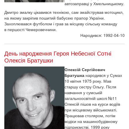
автозаправці у Хмельницькому.
Дмитро змалку цікавився технікою, сам змайстрував мотоцикл,
на якому закріпив пошитий бабусею прапор України.
Захоплювався футболом і грав за місцеву сільську команду
в першості Чемеровеччини.
Народився: 1992-04-10
День народження Героя Небесної Сотні
Олексія Братушки
Олексій Сергійович
Братушка
народився у Сумах
10 квітня 1975 року. Мав
старшу сестру Ольгу. Після
навчання у сумській
загальноосвітній школі №11
Олексій пішов на курси водіїв
при місцевому військкоматі.
Працював столяром, потім
водієи на машинобудівному
підприємстві. 1999 року