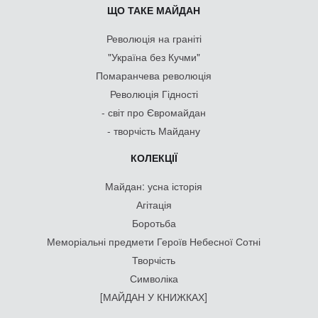
ЩО ТАКЕ МАЙДАН
Революція на граніті
"Україна без Кучми"
Помаранчева революція
Революція Гідності
- світ про Євромайдан
- творчість Майдану
КОЛЕКЦІЇ
Майдан: усна історія
Агітація
Боротьба
Меморіальні предмети Героїв Небесної Сотні
Творчість
Символіка
[МАЙДАН У КНИЖКАХ]