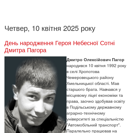
Четвер, 10 квітня 2025 року
День народження Героя Небесної Сотні
Дмитра Пагора
Дмитро Олексійович Пагор
народився 10 квітня 1992 року
в селі Хропотова
Чемеровецького району
Хмельницької області. Мав
старшого брата. Навчався у
місцевому ліцеї економіки та
права, заочно здобував освіту
в Подільському державному
аграрно-технічному
університеті за спеціальністю
"Автомобільний транспорт".
Паралельно працював на