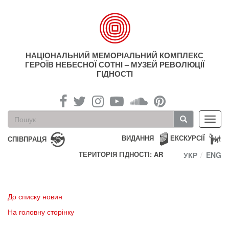
Перейти
до
основного
матеріалу
НАЦІОНАЛЬНИЙ МЕМОРІАЛЬНИЙ КОМПЛЕКС
ГЕРОЇВ НЕБЕСНОЇ СОТНІ – МУЗЕЙ РЕВОЛЮЦІЇ
ГІДНОСТІ
Пошукова
Toggl
форма
navig
Пошук
ВИДАННЯ
ЕКСКУРСІЇ
СПІВПРАЦЯ
ТЕРИТОРІЯ ГІДНОСТІ: AR
УКР
ENG
До списку новин
На головну сторінку