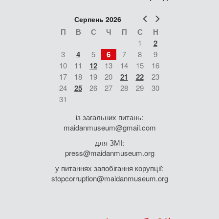
Попер
Наст
Серпень 2026
П
В
С
Ч
П
С
Н
1
2
3
4
5
6
7
8
9
10
11
12
13
14
15
16
17
18
19
20
21
22
23
24
25
26
27
28
29
30
31
із загальних питань:
maidanmuseum@gmail.com
для ЗМІ:
press@maidanmuseum.org
у питаннях запобігання корупції:
stopcorruption@maidanmuseum.org