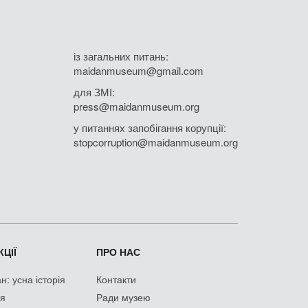
із загальних питань:
maidanmuseum@gmail.com
для ЗМІ:
press@maidanmuseum.org
у питаннях запобігання корупції:
stopcorruption@maidanmuseum.org
ЦІЇ
ПРО НАС
: усна історія
Контакти
ія
Ради музею