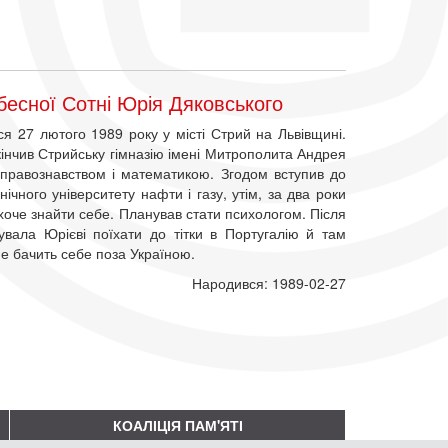
есної Сотні Юрія Дяковського
я 27 лютого 1989 року у місті Стрий на Львівщині.
кінчив Стрийську гімназію імені Митрополита Андрея
 правознавством і математикою. Згодом вступив до
ічного університету нафти і газу, утім, за два роки
хоче знайти себе. Планував стати психологом. Після
вала Юрієві поїхати до тітки в Португалію й там
не бачить себе поза Україною.
Народився: 1989-02-27
КОАЛІЦІЯ ПАМ'ЯТІ