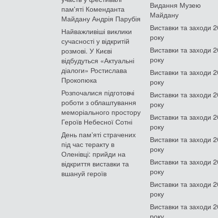
Видання Музею
пам'яті Коменданта
Майдану
Майдану Андрія Парубія
Виставки та заходи 
Найважливіші виклики
року
сучасності у відкритій
Виставки та заходи 
розмові. У Києві
року
відбудуться «Актуальні
діалоги» Ростислава
Виставки та заходи 
Прокопюка
року
Розпочалися підготовчі
Виставки та заходи 
роботи з облаштування
року
меморіального простору
Виставки та заходи 
Героїв Небесної Сотні
року
День памʼяті страчених
Виставки та заходи 
під час теракту в
року
Оленівці: прийди на
Виставки та заходи 
відкриття виставки та
року
вшануй героїв
Виставки та заходи 
року
Виставки та заходи 
року