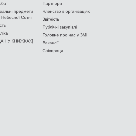
ьба
Партнери
іальні предмети
Членство в організаціях
 Небесної Сотні
Звітність
сть
Публічні закупівлі
ліка
Головне про нас у ЗМІ
АН У КНИЖКАХ]
Вакансії
Співпраця