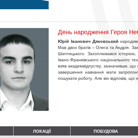
День народження Героя Неб
Юрій Іванович Дяковський
народивс
Мав двох братів – Олега та Андрія. За
Шептицького. Захоплювався історією,
Івано-Франківського національного техн
взяв академвідпустку, зазначивши, що 
завершення навчання мати запропону
пошукати роботу. Але він відповів, що 
ЛОКАЦІЇ
ПОБУДОВА