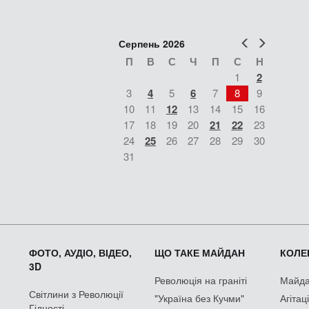
Попер
Наст
Серпень 2026
П
В
С
Ч
П
С
Н
1
2
3
4
5
6
7
8
9
10
11
12
13
14
15
16
17
18
19
20
21
22
23
24
25
26
27
28
29
30
31
ФОТО, АУДІО, ВІДЕО,
ЩО ТАКЕ МАЙДАН
КОЛЕК
3D
Революція на граніті
Майдан
Світлини з Революції
"Україна без Кучми"
Агітац
Гідності