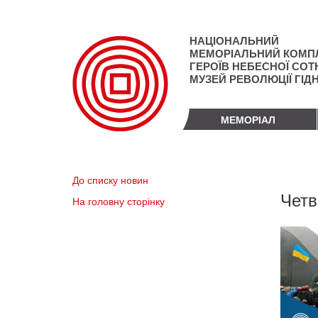
Перейти
до
основного
НАЦІОНАЛЬНИЙ
матеріалу
МЕМОРІАЛЬНИЙ КОМП
ГЕРОЇВ НЕБЕСНОЇ СОТН
МУЗЕЙ РЕВОЛЮЦІЇ ГІД
МЕМОРІАЛ
До списку новин
Четв
На головну сторінку