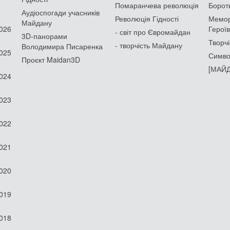
Помаранчева революція
Борот
Аудіоспогади учасників
Революція Гідності
Мемор
Майдану
2026
Героїв
- світ про Євромайдан
3D-панорами
Творчі
- творчість Майдану
Володимира Писаренка
2025
Симво
Проєкт Maidan3D
[МАЙД
2024
2023
2022
2021
2020
2019
2018