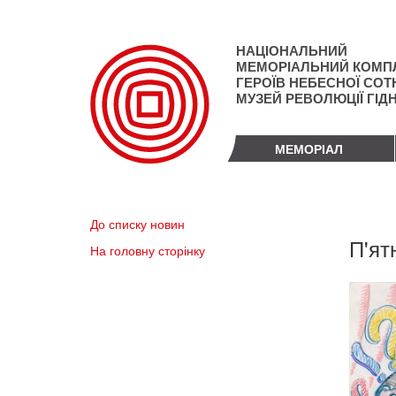
Перейти
до
основного
НАЦІОНАЛЬНИЙ
матеріалу
МЕМОРІАЛЬНИЙ КОМП
ГЕРОЇВ НЕБЕСНОЇ СОТН
МУЗЕЙ РЕВОЛЮЦІЇ ГІД
МЕМОРІАЛ
До списку новин
П'ят
На головну сторінку