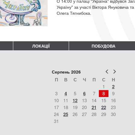
О 14:00 у палаці "Україна" відбувся З
Україну" за участі Віктора Януковича та
Олега Тягнибока.
ЛОКАЦІЇ
ПОБУДОВА
Попер
Наст
Серпень 2026
П
В
С
Ч
П
С
Н
1
2
3
4
5
6
7
8
9
10
11
12
13
14
15
16
17
18
19
20
21
22
23
24
25
26
27
28
29
30
31