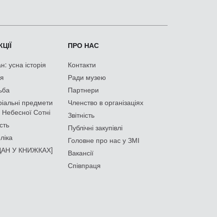
ЦІЇ
ПРО НАС
: усна історія
Контакти
ія
Ради музею
ьба
Партнери
іальні предмети
Членство в організаціях
 Небесної Сотні
Звітність
сть
Публічні закупівлі
ліка
Головне про нас у ЗМІ
АН У КНИЖКАХ]
Вакансії
Співпраця