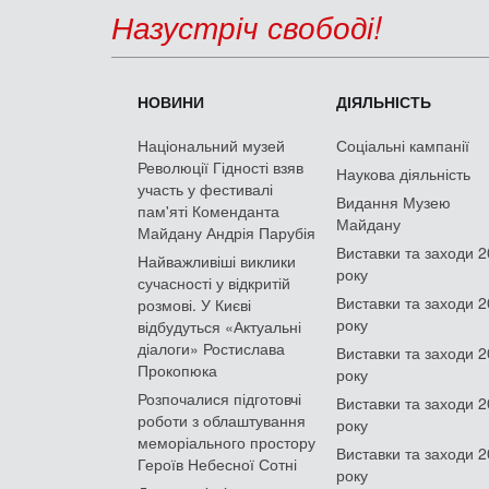
Назустріч свободі!
НОВИНИ
ДІЯЛЬНІСТЬ
Національний музей
Соціальні кампанії
Революції Гідності взяв
Наукова діяльність
участь у фестивалі
Видання Музею
пам'яті Коменданта
Майдану
Майдану Андрія Парубія
Виставки та заходи 
Найважливіші виклики
року
сучасності у відкритій
Виставки та заходи 
розмові. У Києві
року
відбудуться «Актуальні
діалоги» Ростислава
Виставки та заходи 
Прокопюка
року
Розпочалися підготовчі
Виставки та заходи 
роботи з облаштування
року
меморіального простору
Виставки та заходи 
Героїв Небесної Сотні
року