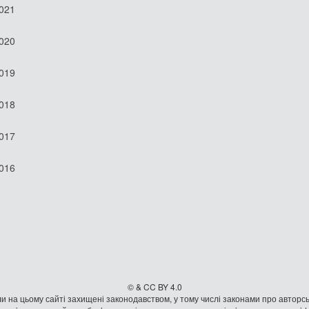
2021
2020
2019
2018
2017
2016
© & CC BY 4.0
и на цьому сайті захищені законодавством, у тому числі законами про авторсь