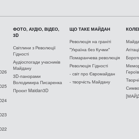
ФОТО, АУДІО, ВІДЕО,
ЩО ТАКЕ МАЙДАН
КОЛЕК
3D
Революція на граніті
Майдан
Світлини з Революції
"Україна без Кучми"
Агітац
Гідності
Помаранчева революція
Борот
Аудіоспогади учасників
Революція Гідності
Мемор
Майдану
2026
Героїв
- світ про Євромайдан
3D-панорами
Творчі
- творчість Майдану
Володимира Писаренка
2025
Симво
Проєкт Maidan3D
[МАЙД
2024
2023
2022