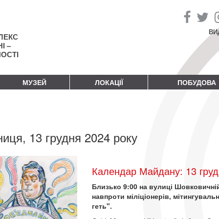
ВИ
ЛЕКС
І –
НОСТІ
МУЗЕЙ
ЛОКАЦІЇ
ПОБУДОВА
ниця, 13 грудня 2024 року
Календар Майдану: 13 груд
Близько 9:00 на вулиці Шовковичній
навпроти міліціонерів, мітингуваль
геть".