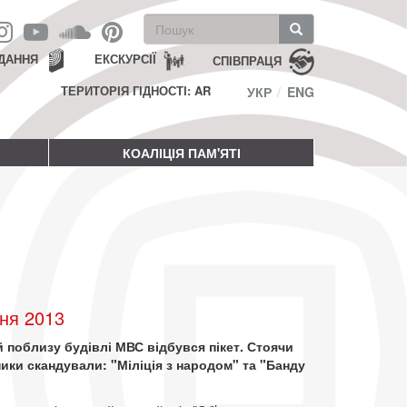
Пошукова
форма
Пошук
ДАННЯ
ЕКСКУРСІЇ
СПІВПРАЦЯ
ТЕРИТОРІЯ ГІДНОСТІ: AR
УКР
ENG
КОАЛІЦІЯ ПАМ'ЯТІ
ня 2013
 поблизу будівлі МВС відбувся пікет. Стоячи
ники скандували: "Міліція з народом" та "Банду