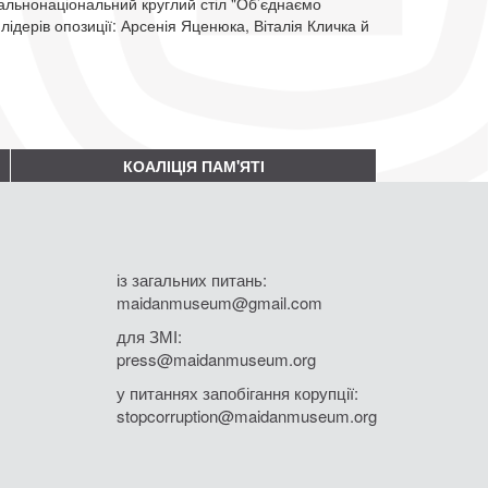
агальнонаціональний круглий стіл "Об’єднаємо
 лідерів опозиції: Арсенія Яценюка, Віталія Кличка й
КОАЛІЦІЯ ПАМ'ЯТІ
із загальних питань:
maidanmuseum@gmail.com
для ЗМІ:
press@maidanmuseum.org
у питаннях запобігання корупції:
stopcorruption@maidanmuseum.org