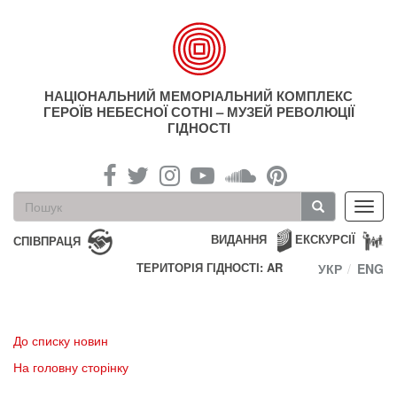
Перейти
до
основного
матеріалу
НАЦІОНАЛЬНИЙ МЕМОРІАЛЬНИЙ КОМПЛЕКС
ГЕРОЇВ НЕБЕСНОЇ СОТНІ – МУЗЕЙ РЕВОЛЮЦІЇ
ГІДНОСТІ
Пошукова
Toggl
форма
navig
Пошук
ВИДАННЯ
ЕКСКУРСІЇ
СПІВПРАЦЯ
ТЕРИТОРІЯ ГІДНОСТІ: AR
УКР
ENG
До списку новин
На головну сторінку