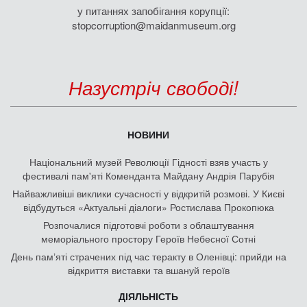
у питаннях запобігання корупції:
stopcorruption@maidanmuseum.org
Назустріч свободі!
НОВИНИ
Національний музей Революції Гідності взяв участь у
фестивалі пам'яті Коменданта Майдану Андрія Парубія
Найважливіші виклики сучасності у відкритій розмові. У Києві
відбудуться «Актуальні діалоги» Ростислава Прокопюка
Розпочалися підготовчі роботи з облаштування
меморіального простору Героїв Небесної Сотні
День памʼяті страчених під час теракту в Оленівці: прийди на
відкриття виставки та вшануй героїв
ДІЯЛЬНІСТЬ