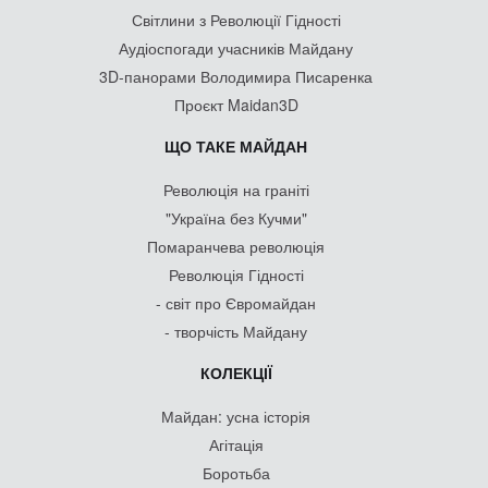
Світлини з Революції Гідності
Аудіоспогади учасників Майдану
3D-панорами Володимира Писаренка
Проєкт Maidan3D
ЩО ТАКЕ МАЙДАН
Революція на граніті
"Україна без Кучми"
Помаранчева революція
Революція Гідності
- світ про Євромайдан
- творчість Майдану
КОЛЕКЦІЇ
Майдан: усна історія
Агітація
Боротьба