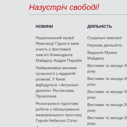
Назустріч свободі!
НОВИНИ
ДІЯЛЬНІСТЬ
Національний музей
Соціальні кампанії
Революції Гідності взяв
Наукова діяльність
участь у фестивалі
Видання Музею
пам'яті Коменданта
Майдану
Майдану Андрія Парубія
Виставки та заходи 
Найважливіші виклики
року
сучасності у відкритій
Виставки та заходи 
розмові. У Києві
року
відбудуться «Актуальні
діалоги» Ростислава
Виставки та заходи 
Прокопюка
року
Розпочалися підготовчі
Виставки та заходи 
роботи з облаштування
року
меморіального простору
Виставки та заходи 
Героїв Небесної Сотні
року