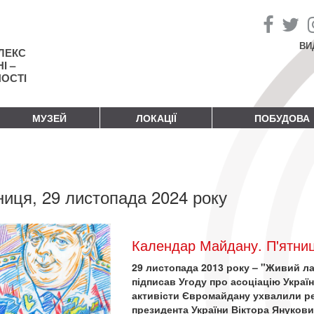
ВИ
ЛЕКС
І –
НОСТІ
МУЗЕЙ
ЛОКАЦІЇ
ПОБУДОВА
ниця, 29 листопада 2024 року
Календар Майдану. П'ятниц
29 листопада 2013 року – "Живий ла
підписав Угоду про асоціацію Украї
активісти Євромайдану ухвалили ре
президента України Віктора Янукови