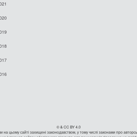
2021
2020
2019
2018
2017
2016
© & CC BY 4.0
и на цьому сайті захищені законодавством, у тому числі законами про авторсь