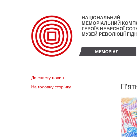
Перейти
до
основного
НАЦІОНАЛЬНИЙ
матеріалу
МЕМОРІАЛЬНИЙ КОМП
ГЕРОЇВ НЕБЕСНОЇ СОТН
МУЗЕЙ РЕВОЛЮЦІЇ ГІД
МЕМОРІАЛ
До списку новин
П'ят
На головну сторінку