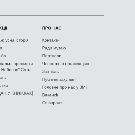
ЦІЇ
ПРО НАС
: усна історія
Контакти
ія
Ради музею
ьба
Партнери
іальні предмети
Членство в організаціях
 Небесної Сотні
Звітність
сть
Публічні закупівлі
ліка
Головне про нас у ЗМІ
АН У КНИЖКАХ]
Вакансії
Співпраця