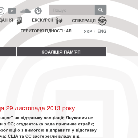
Пошукова
форма
Пошук
ДАННЯ
ЕКСКУРСІЇ
СПІВПРАЦЯ
ТЕРИТОРІЯ ГІДНОСТІ: AR
УКР
ENG
КОАЛІЦІЯ ПАМ'ЯТІ
я 29 листопада 2013 року
нцюг" на підтримку асоціації; Янукович не
ни з ЄС; студентська рада припиняє страйк;
золюцію з вимогою відправити у відставку
ча; США та ЄС застерегли владу від