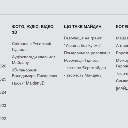
ФОТО, АУДІО, ВІДЕО,
ЩО ТАКЕ МАЙДАН
КОЛЕК
3D
Революція на граніті
Майдан
Світлини з Революції
"Україна без Кучми"
Агітац
Гідності
Помаранчева революція
Борот
Аудіоспогади учасників
Революція Гідності
Мемор
Майдану
2026
Героїв
- світ про Євромайдан
3D-панорами
Творчі
- творчість Майдану
Володимира Писаренка
2025
Симво
Проєкт Maidan3D
[МАЙД
2024
2023
2022